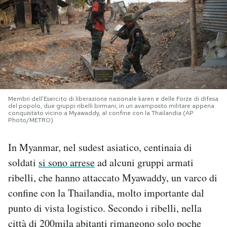
PODCAST
NEWSLETTER
I MIEI PREFERITI
Membri dell'Esercito di liberazione nazionale karen e delle Forze di difesa
del popolo, due gruppi ribelli birmani, in un avamposto militare appena
conquistato vicino a Myawaddy, al confine con la Thailandia (AP
Photo/METRO)
SHOP
In Myanmar, nel sudest asiatico, centinaia di
CALENDARIO
soldati
si sono arrese
ad alcuni gruppi armati
ribelli, che hanno attaccato Myawaddy, un varco di
AREA PERSONALE
confine con la Thailandia, molto importante dal
punto di vista logistico. Secondo i ribelli, nella
Area Personale
città di 200mila abitanti rimangono solo poche
Newsletter