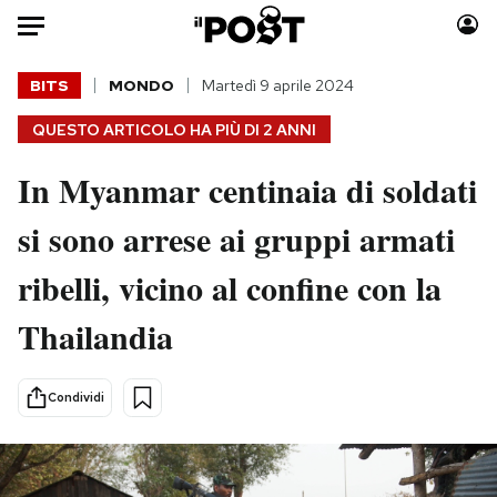
Auto
BITS
MONDO
Martedì 9 aprile 2024
QUESTO ARTICOLO HA PIÙ DI
2 ANNI
HOME
In Myanmar centinaia di soldati
Italia
Moda
Mondo
Libri
si sono arrese ai gruppi armati
Politica
Consumismi
ribelli, vicino al confine con la
Tecnologia
Storie/Idee
Internet
Ok Boomer!
Thailandia
Scienza
Media
Cultura
Europa
Condividi
Economia
Altrecose
Sport
Mondiali calcio 2026