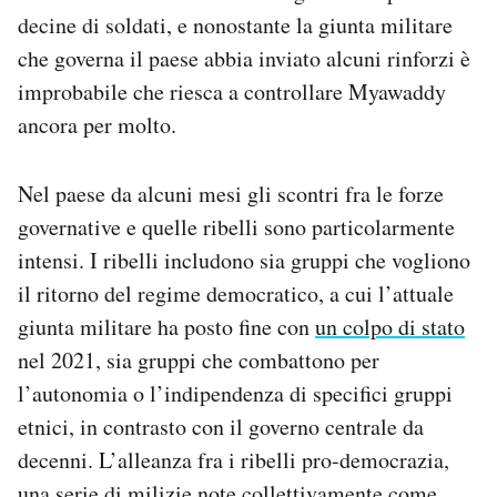
Notifiche mobile
decine di soldati, e nonostante la giunta militare
Regala il Post
che governa il paese abbia inviato alcuni rinforzi è
Hai bisogno di aiuto?
improbabile che riesca a controllare Myawaddy
Esci
ancora per molto.
Nel paese da alcuni mesi gli scontri fra le forze
governative e quelle ribelli sono particolarmente
intensi. I ribelli includono sia gruppi che vogliono
il ritorno del regime democratico, a cui l’attuale
giunta militare ha posto fine con
un colpo di stato
nel 2021, sia gruppi che combattono per
l’autonomia o l’indipendenza di specifici gruppi
etnici, in contrasto con il governo centrale da
decenni. L’alleanza fra i ribelli pro-democrazia,
una serie di milizie note collettivamente come