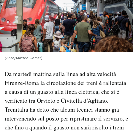
PODCAST
NEWSLETTER
I MIEI PREFERITI
(Ansa/Matteo Corner)
SHOP
Da martedì mattina sulla linea ad alta velocità
Firenze-Roma la circolazione dei treni è rallentata
CALENDARIO
a causa di un guasto alla linea elettrica, che si è
verificato tra Orvieto e Civitella d’Agliano.
Trenitalia ha detto che alcuni tecnici stanno già
AREA PERSONALE
intervenendo sul posto per ripristinare il servizio, e
Area Personale
che fino a quando il guasto non sarà risolto i treni
Newsletter