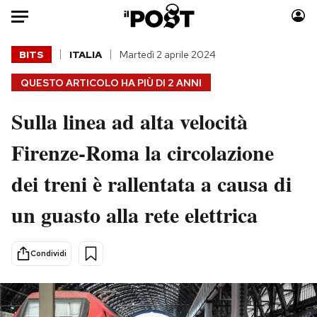
Auto
BITS
ITALIA
Martedì 2 aprile 2024
QUESTO ARTICOLO HA PIÙ DI
2 ANNI
HOME
Sulla linea ad alta velocità
Italia
Moda
Mondo
Libri
Firenze-Roma la circolazione
Politica
Consumismi
dei treni è rallentata a causa di
Tecnologia
Storie/Idee
Internet
Ok Boomer!
un guasto alla rete elettrica
Scienza
Media
Cultura
Europa
Condividi
Economia
Altrecose
Sport
Mondiali calcio 2026