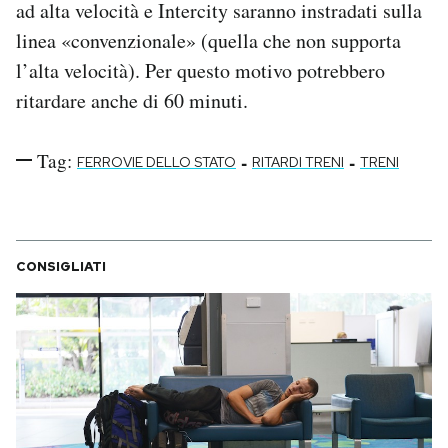
ad alta velocità e Intercity saranno instradati sulla
Notifiche mobile
linea «convenzionale» (quella che non supporta
Regala il Post
l’alta velocità). Per questo motivo potrebbero
Hai bisogno di aiuto?
Esci
ritardare anche di 60 minuti.
Tag:
-
-
FERROVIE DELLO STATO
RITARDI TRENI
TRENI
CONSIGLIATI