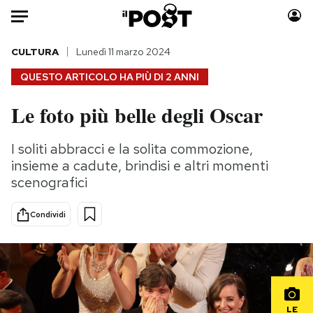
Auto
CULTURA
Lunedì 11 marzo 2024
QUESTO ARTICOLO HA PIÙ DI
2 ANNI
HOME
Le foto più belle degli Oscar
Italia
Moda
Mondo
Libri
I soliti abbracci e la solita commozione,
Politica
Consumismi
insieme a cadute, brindisi e altri momenti
Tecnologia
Storie/Idee
scenografici
Internet
Ok Boomer!
Condividi
Scienza
Media
Cultura
Europa
Economia
Altrecose
Sport
Mondiali calcio 2026
LE