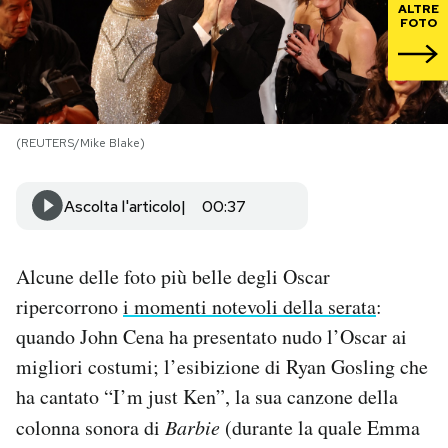
ALTRE
FOTO
PODCAST
NEWSLETTER
(REUTERS/Mike Blake)
I MIEI PREFERITI
Ascolta l'articolo
00:37
SHOP
Alcune delle foto più belle degli Oscar
ripercorrono
i momenti notevoli della serata
:
CALENDARIO
quando John Cena ha presentato nudo l’Oscar ai
migliori costumi; l’esibizione di Ryan Gosling che
AREA PERSONALE
ha cantato “I’m just Ken”, la sua canzone della
Area Personale
colonna sonora di
Barbie
(durante la quale Emma
Newsletter