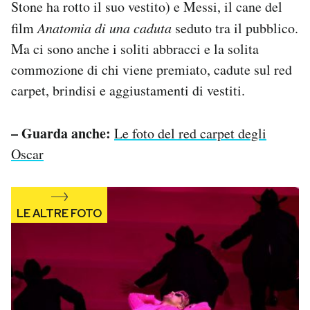
Stone ha rotto il suo vestito) e Messi, il cane del
Notifiche mobile
film
Anatomia di una caduta
seduto tra il pubblico.
Regala il Post
Ma ci sono anche i soliti abbracci e la solita
Hai bisogno di aiuto?
Esci
commozione di chi viene premiato, cadute sul red
carpet, brindisi e aggiustamenti di vestiti.
– Guarda anche:
Le foto del red carpet degli
Oscar