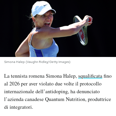
PODCAST
NEWSLETTER
I MIEI PREFERITI
SHOP
Simona Halep (Vaughn Ridley/Getty Images)
La tennista romena Simona Halep,
squalificata
fino
CALENDARIO
al 2026 per aver violato due volte il protocollo
internazionale dell’antidoping, ha denunciato
AREA PERSONALE
l’azienda canadese Quantum Nutrition, produttrice
di integratori.
Area Personale
Newsletter