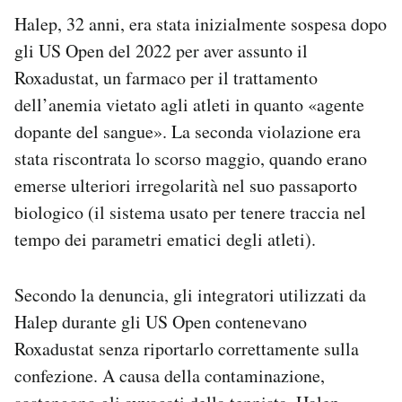
Notifiche mobile
Halep, 32 anni, era stata inizialmente sospesa dopo
Regala il Post
gli US Open del 2022 per aver assunto il
Hai bisogno di aiuto?
Roxadustat, un farmaco per il trattamento
Esci
dell’anemia vietato agli atleti in quanto «agente
dopante del sangue». La seconda violazione era
stata riscontrata lo scorso maggio, quando erano
emerse ulteriori irregolarità nel suo passaporto
biologico (il sistema usato per tenere traccia nel
tempo dei parametri ematici degli atleti).
Secondo la denuncia, gli integratori utilizzati da
Halep durante gli US Open contenevano
Roxadustat senza riportarlo correttamente sulla
confezione. A causa della contaminazione,