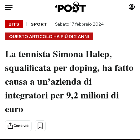
Auto
BITS
SPORT
Sabato 17 febbraio 2024
QUESTO ARTICOLO HA PIÙ DI
2 ANNI
HOME
La tennista Simona Halep,
Italia
Moda
Mondo
Libri
squalificata per doping, ha fatto
Politica
Consumismi
causa a un’azienda di
Tecnologia
Storie/Idee
Internet
Ok Boomer!
integratori per 9,2 milioni di
Scienza
Media
euro
Cultura
Europa
Economia
Altrecose
Sport
Mondiali calcio 2026
Condividi