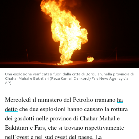
PODCAST
NEWSLETTER
I MIEI PREFERITI
SHOP
Una esplosione verificatasi fuori dalla città di Boroujen, nella provincia di
Chahar Mahal e Bakhtiari (Reza Kamali Dehkordi/Fars News Agency via
AP)
CALENDARIO
Mercoledì il ministero del Petrolio iraniano
ha
detto
che due esplosioni hanno causato la rottura
AREA PERSONALE
dei gasdotti nelle province di Chahar Mahal e
Bakhtiari e Fars, che si trovano rispettivamente
Area Personale
nell’ovest e nel sud ovest del paese. La
Newsletter