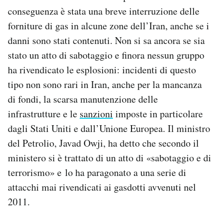
Notifiche mobile
conseguenza è stata una breve interruzione delle
Regala il Post
forniture di gas in alcune zone dell’Iran, anche se i
Hai bisogno di aiuto?
danni sono stati contenuti. Non si sa ancora se sia
Esci
stato un atto di sabotaggio e finora nessun gruppo
ha rivendicato le esplosioni: incidenti di questo
tipo non sono rari in Iran, anche per la mancanza
di fondi, la scarsa manutenzione delle
infrastrutture e le
sanzioni
imposte in particolare
dagli Stati Uniti e dall’Unione Europea. Il ministro
del Petrolio, Javad Owji, ha detto che secondo il
ministero si è trattato di un atto di «sabotaggio e di
terrorismo» e lo ha paragonato a una serie di
attacchi mai rivendicati ai gasdotti avvenuti nel
2011.