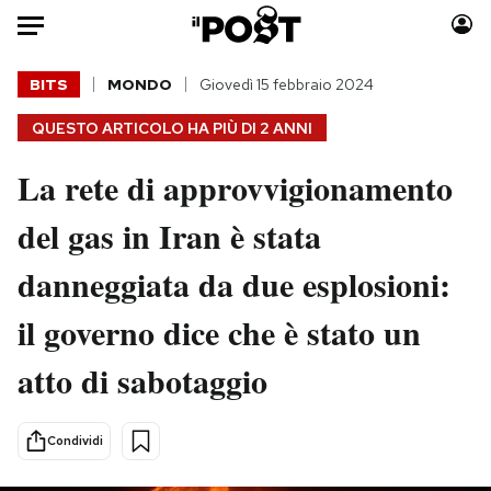
Auto
BITS
MONDO
Giovedì 15 febbraio 2024
QUESTO ARTICOLO HA PIÙ DI
2 ANNI
HOME
La rete di approvvigionamento
Italia
Moda
Mondo
Libri
del gas in Iran è stata
Politica
Consumismi
danneggiata da due esplosioni:
Tecnologia
Storie/Idee
Internet
Ok Boomer!
il governo dice che è stato un
Scienza
Media
atto di sabotaggio
Cultura
Europa
Economia
Altrecose
Sport
Mondiali calcio 2026
Condividi