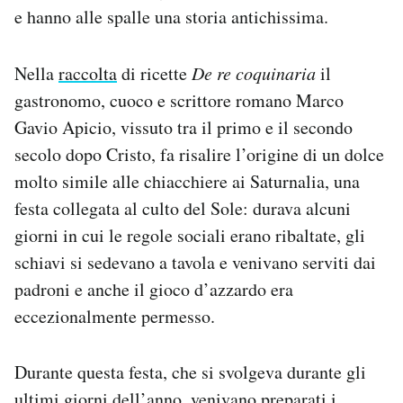
e hanno alle spalle una storia antichissima.
Notifiche mobile
Regala il Post
Hai bisogno di aiuto?
Nella
raccolta
di ricette
De re coquinaria
il
Esci
gastronomo, cuoco e scrittore romano Marco
Gavio Apicio, vissuto tra il primo e il secondo
secolo dopo Cristo, fa risalire l’origine di un dolce
molto simile alle chiacchiere ai Saturnalia, una
festa collegata al culto del Sole: durava alcuni
giorni in cui le regole sociali erano ribaltate, gli
schiavi si sedevano a tavola e venivano serviti dai
padroni e anche il gioco d’azzardo era
eccezionalmente permesso.
Durante questa festa, che si svolgeva durante gli
ultimi giorni dell’anno, venivano preparati i