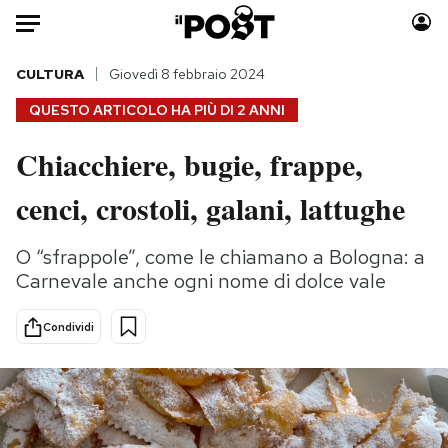
Auto
CULTURA
Giovedì 8 febbraio 2024
QUESTO ARTICOLO HA PIÙ DI
2 ANNI
HOME
Chiacchiere, bugie, frappe,
Italia
Moda
cenci, crostoli, galani, lattughe
Mondo
Libri
Politica
Consumismi
O “sfrappole”, come le chiamano a Bologna: a
Tecnologia
Storie/Idee
Carnevale anche ogni nome di dolce vale
Internet
Ok Boomer!
Scienza
Media
Condividi
Cultura
Europa
Economia
Altrecose
Sport
Mondiali calcio 2026