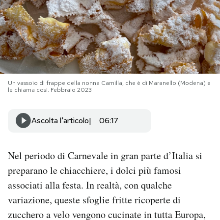
PODCAST
NEWSLETTER
Un vassoio di frappe della nonna Camilla, che è di Maranello (Modena) e
I MIEI PREFERITI
le chiama così. Febbraio 2023
SHOP
Ascolta l'articolo
06:17
CALENDARIO
Nel periodo di Carnevale in gran parte d’Italia si
preparano le chiacchiere, i dolci più famosi
AREA PERSONALE
associati alla festa. In realtà, con qualche
variazione, queste sfoglie fritte ricoperte di
Area Personale
zucchero a velo vengono cucinate in tutta Europa,
Newsletter