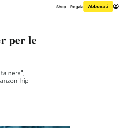
Abbonati
Shop
Regala
r per le
uta nera",
canzoni hip