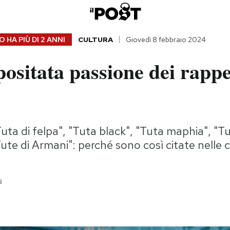
 HA PIÙ DI
2 ANNI
CULTURA
Giovedì 8 febbraio 2024
ositata passione dei rappe
Tuta di felpa", "Tuta black", "Tuta maphia", "T
Tute di Armani": perché sono così citate nelle 
i