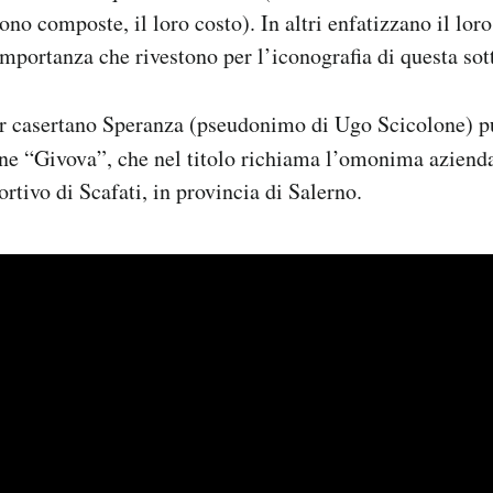
ono composte, il loro costo). In altri enfatizzano il loro
’importanza che rivestono per l’iconografia di questa so
er casertano Speranza (pseudonimo di Ugo Scicolone) p
one
“Givova”
, che nel titolo richiama l’omonima aziend
rtivo di Scafati, in provincia di Salerno.