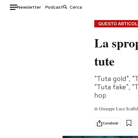
Newsletter
Podcast
Auto
QUESTO ARTICOLO
La sprop
HOME
Italia
Moda
tute
Mondo
Libri
Politica
Consumismi
"Tuta gold", "
Tecnologia
Storie/Idee
"Tuta fake", "
Internet
Ok Boomer!
hop
Scienza
Media
Cultura
Europa
di
Giuseppe Luca Scaffid
Economia
Altrecose
Sport
Mondiali calcio 2026
Condividi