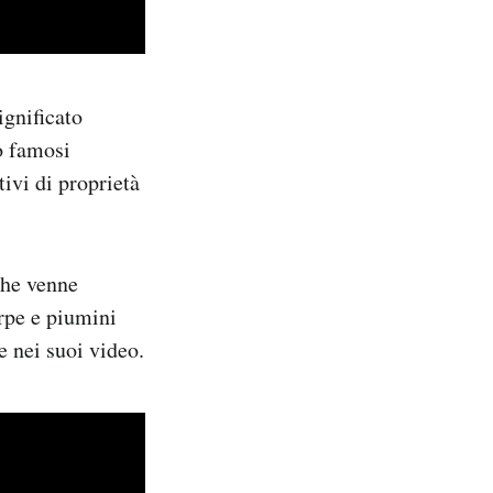
ignificato
o famosi
ivi di proprietà
che venne
arpe e piumini
he nei suoi video.