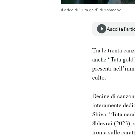
Notifiche mobile
Il video di "Tuta gold" di Mahmood
Regala il Post
Hai bisogno di aiuto?
Esci
Ascolta l'arti
Tra le trenta can
anche
“Tuta gold
presenti nell’imm
culto.
Decine di canzoni
interamente dedic
Shiva, “Tuta nera
8blevrai (2023), s
ironia sulle cara