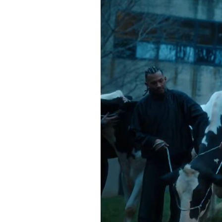
PODCAST
NEWSLETTER
I MIEI PREFERITI
SHOP
CALENDARIO
AREA PERSONALE
Area Personale
Newsletter