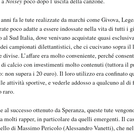
 a
Noisey
poco dopo l’uscita della canzone.
 anni fa le tute realizzate da marchi come Givova, Lege
te poco adatte a essere indossate nella vita di tutti i g
to al Sud Italia, dove venivano acquistate quasi esclusi
 dei campionati dilettantistici, che ci cucivano sopra il
 divise. L’affare era molto conveniente, perché consenti
 di calcio con investimenti molto contenuti (tuttora il p
: non supera i 20 euro). Il loro utilizzo era confinato q
e attività sportive, e vederle addosso a qualcuno al di 
o raro.
e al successo ottenuto da Speranza, queste tute vengono
 molti rapper, in particolare da quelli emergenti. Il c
ello di Massimo Pericolo (Alessandro Vanetti), che ne