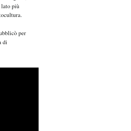
 lato più
ttocultura.
ubblicò per
a di