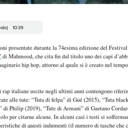
colo
10:39
zoni presentate durante la 74esima edizione del Festiva
”
di Mahmood, che cita fin dal titolo uno dei capi d’ab
aginario hip hop, attorno al quale si è creato nel tempo
 rap italiane uscite negli ultimi anni contengono rifer
ate alle tute: “Tuta di felpa” di Gué (2015), “Tuta blac
” di Philip (2019), “Tute di Armani” di Gaetano Cordaro 
olo per citarne alcune. In alcuni casi i testi si sofferm
tteristiche di questi indumenti (il numero di tasche che 