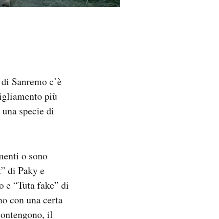
l di Sanremo c’è
bigliamento più
 una specie di
imenti o sono
k” di Paky e
e ​​“Tuta fake” di
ano con una certa
contengono, il