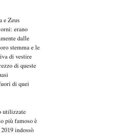
a e Zeus
iorni: erano
vamente dalle
 loro stemma e le
va di vestire
rezzo di queste
uasi
fuori di quei
 utilizzate
aso più famoso è
l 2019 indossò