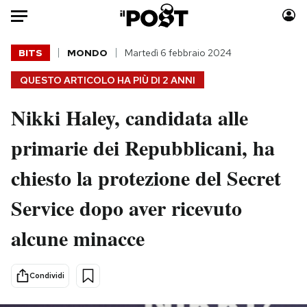
Auto
BITS
MONDO
Martedì 6 febbraio 2024
QUESTO ARTICOLO HA PIÙ DI
2 ANNI
HOME
Nikki Haley, candidata alle
Italia
Moda
Mondo
Libri
primarie dei Repubblicani, ha
Politica
Consumismi
chiesto la protezione del Secret
Tecnologia
Storie/Idee
Internet
Ok Boomer!
Service dopo aver ricevuto
Scienza
Media
alcune minacce
Cultura
Europa
Economia
Altrecose
Sport
Mondiali calcio 2026
Condividi