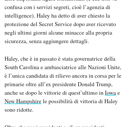
Notifiche mobile
confusa con i servizi segreti, cioè l’agenzia di
Regala il Post
intelligence). Haley ha detto di aver chiesto la
Hai bisogno di aiuto?
protezione del Secret Service dopo aver ricevuto
Esci
negli ultimi giorni alcune minacce alla propria
sicurezza, senza aggiungere dettagli.
Haley, che è in passato è stata governatrice della
South Carolina e ambasciatrice alle Nazioni Unite,
è l’unica candidata di rilievo ancora in corsa per le
primarie oltre all’ex presidente Donald Trump,
anche se dopo le vittorie di quest’ultimo in
Iowa
e
New Hampshire
le possibilità di vittoria di Haley
sono ridotte.