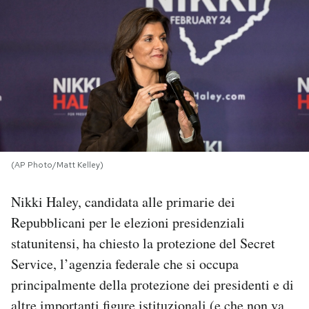
PODCAST
NEWSLETTER
I MIEI PREFERITI
SHOP
(AP Photo/Matt Kelley)
Nikki Haley, candidata alle primarie dei
CALENDARIO
Repubblicani per le elezioni presidenziali
statunitensi, ha chiesto la protezione del Secret
AREA PERSONALE
Service, l’agenzia federale che si occupa
principalmente della protezione dei presidenti e di
Area Personale
Newsletter
altre importanti figure istituzionali (e che non va