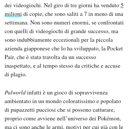
dei videogiochi. Nel giro di tre giorni ha venduto
5
Notifiche mobile
Regala il Post
milioni
di copie, che sono saliti a 7 in meno di una
Hai bisogno di aiuto?
settimana. Non sono numeri enormi, se confrontati
Esci
con quelli di videogiochi di grande successo, ma
sono indubbiamente eccezionali per la piccola
azienda giapponese che lo ha sviluppato, la Pocket
Pair, che è stata travolta da un successo
inaspettato, e al tempo stesso da critiche e accuse
di plagio.
Palworld
infatti è un gioco di sopravvivenza
ambientato in un mondo coloratissimo e popolato
di pupazzetti pucciosi che si possono catturare,
proprio come avviene nell’universo dei Pokémon,
ma ci sono anche le armi, motivi per cui già con
le