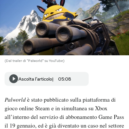
PODCAST
NEWSLETTER
I MIEI PREFERITI
(Dal trailer di "Palworld" su YouTube)
SHOP
Ascolta l'articolo
05:08
CALENDARIO
Palworld
è stato pubblicato sulla piattaforma di
AREA PERSONALE
gioco online Steam e in simultanea su Xbox
all’interno del servizio di abbonamento Game Pass
Area Personale
il 19 gennaio, ed è già diventato un caso nel settore
Newsletter