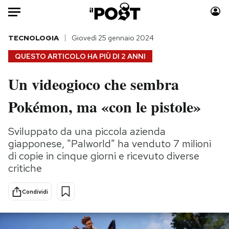
Auto
TECNOLOGIA
Giovedì 25 gennaio 2024
QUESTO ARTICOLO HA PIÙ DI
2 ANNI
HOME
Un videogioco che sembra
Italia
Moda
Pokémon, ma «con le pistole»
Mondo
Libri
Politica
Consumismi
Sviluppato da una piccola azienda
Tecnologia
Storie/Idee
giapponese, "Palworld" ha venduto 7 milioni
Internet
Ok Boomer!
di copie in cinque giorni e ricevuto diverse
Scienza
Media
critiche
Cultura
Europa
Economia
Altrecose
Condividi
Sport
Mondiali calcio 2026