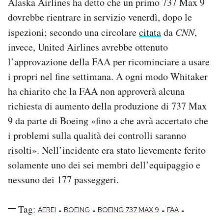
Alaska Airlines ha detto che un primo 737 Max 9
dovrebbe rientrare in servizio venerdì, dopo le
ispezioni; secondo una circolare
citata
da
CNN
,
invece, United Airlines avrebbe ottenuto
l’approvazione della FAA per ricominciare a usare
i propri nel fine settimana. A ogni modo Whitaker
ha chiarito che la FAA non approverà alcuna
richiesta di aumento della produzione di 737 Max
9 da parte di Boeing «fino a che avrà accertato che
i problemi sulla qualità dei controlli saranno
risolti». Nell’incidente era stato lievemente ferito
solamente uno dei sei membri dell’equipaggio e
nessuno dei 177 passeggeri.
Tag:
-
-
-
-
AEREI
BOEING
BOEING 737 MAX 9
FAA