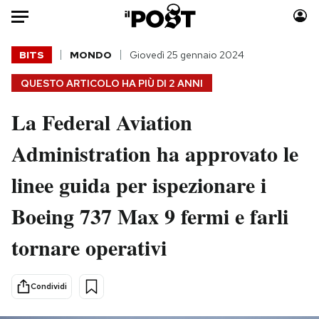
Auto
BITS
MONDO
Giovedì 25 gennaio 2024
QUESTO ARTICOLO HA PIÙ DI
2 ANNI
HOME
La Federal Aviation
Italia
Moda
Mondo
Libri
Administration ha approvato le
Politica
Consumismi
linee guida per ispezionare i
Tecnologia
Storie/Idee
Internet
Ok Boomer!
Boeing 737 Max 9 fermi e farli
Scienza
Media
tornare operativi
Cultura
Europa
Economia
Altrecose
Sport
Mondiali calcio 2026
Condividi