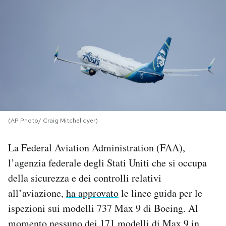
PODCAST
NEWSLETTER
I MIEI PREFERITI
SHOP
(AP Photo/ Craig Mitchelldyer)
La Federal Aviation Administration (FAA),
CALENDARIO
l’agenzia federale degli Stati Uniti che si occupa
della sicurezza e dei controlli relativi
AREA PERSONALE
all’aviazione,
ha approvato
le linee guida per le
ispezioni sui modelli 737 Max 9 di Boeing. Al
Area Personale
Newsletter
momento nessuno dei 171 modelli di Max 9 in