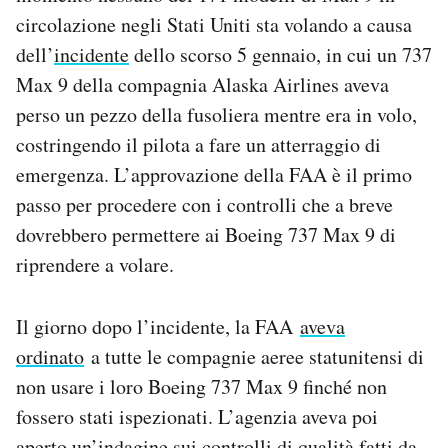
Notifiche mobile
circolazione negli Stati Uniti sta volando a causa
Regala il Post
dell’
incidente
dello scorso 5 gennaio, in cui un 737
Hai bisogno di aiuto?
Max 9 della compagnia Alaska Airlines aveva
Esci
perso un pezzo della fusoliera mentre era in volo,
costringendo il pilota a fare un atterraggio di
emergenza. L’approvazione della FAA è il primo
passo per procedere con i controlli che a breve
dovrebbero permettere ai Boeing 737 Max 9 di
riprendere a volare.
Il giorno dopo l’incidente, la FAA
aveva
ordinato
a tutte le compagnie aeree statunitensi di
non usare i loro Boeing 737 Max 9 finché non
fossero stati ispezionati. L’agenzia aveva poi
aperto
un’indagine
sui controlli di qualità fatti da