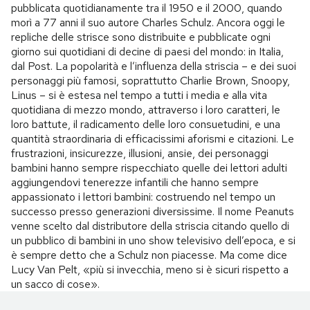
pubblicata quotidianamente tra il 1950 e il 2000, quando
morì a 77 anni il suo autore Charles Schulz. Ancora oggi le
repliche delle strisce sono distribuite e pubblicate ogni
giorno sui quotidiani di decine di paesi del mondo: in Italia,
dal Post. La popolarità e l’influenza della striscia – e dei suoi
personaggi più famosi, soprattutto Charlie Brown, Snoopy,
Linus – si è estesa nel tempo a tutti i media e alla vita
quotidiana di mezzo mondo, attraverso i loro caratteri, le
loro battute, il radicamento delle loro consuetudini, e una
quantità straordinaria di efficacissimi aforismi e citazioni. Le
frustrazioni, insicurezze, illusioni, ansie, dei personaggi
bambini hanno sempre rispecchiato quelle dei lettori adulti
aggiungendovi tenerezze infantili che hanno sempre
appassionato i lettori bambini: costruendo nel tempo un
successo presso generazioni diversissime. Il nome Peanuts
venne scelto dal distributore della striscia citando quello di
un pubblico di bambini in uno show televisivo dell’epoca, e si
è sempre detto che a Schulz non piacesse. Ma come dice
Lucy Van Pelt, «più si invecchia, meno si è sicuri rispetto a
un sacco di cose».