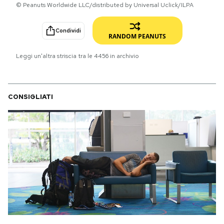
© Peanuts Worldwide LLC/distributed by Universal Uclick/ILPA
PODCAST
Condividi
RANDOM PEANUTS
NEWSLETTER
Leggi un'altra striscia tra le
4456
in archivio
I MIEI PREFERITI
CONSIGLIATI
SHOP
CALENDARIO
AREA PERSONALE
Area Personale
Newsletter