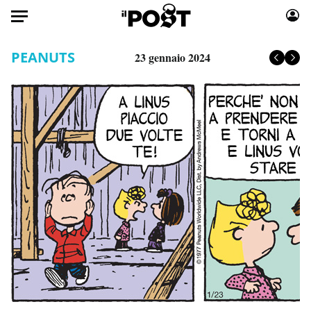
Auto
PEANUTS
23 gennaio 2024
HOME
Italia
Moda
Mondo
Libri
Politica
Consumismi
Tecnologia
Storie/Idee
Internet
Ok Boomer!
Scienza
Media
Cultura
Europa
Economia
Altrecose
Sport
Mondiali calcio 2026