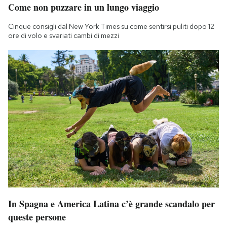
Come non puzzare in un lungo viaggio
Notifiche mobile
Regala il Post
Cinque consigli dal New York Times su come sentirsi puliti dopo 12
Hai bisogno di aiuto?
ore di volo e svariati cambi di mezzi
Esci
In Spagna e America Latina c’è grande scandalo per
queste persone