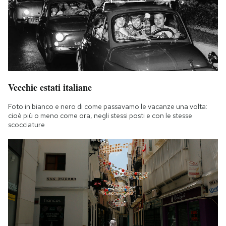
Vecchie estati italiane
Foto in bianco e nero di come passavamo le vacanze una volta:
cioè più o meno come ora, negli stessi posti e con le stesse
scocciature