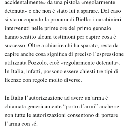
accidentalmente» da una pistola «regolarmente
Notifiche mobile
detenuta» e che non è stato lui a sparare. Del caso
Regala il Post
si sta occupando la procura di Biella: i carabinieri
Hai bisogno di aiuto?
intervenuti nelle prime ore del primo gennaio
Esci
hanno sentito alcuni testimoni per capire cosa è
successo. Oltre a chiarire chi ha sparato, resta da
capire anche cosa significa di preciso l’espressione
utilizzata Pozzolo, cioè «regolarmente detenuta».
In Italia, infatti, possono essere chiesti tre tipi di
licenze con regole molto diverse.
In Italia l’autorizzazione ad avere un’arma è
chiamata genericamente “porto d’armi” anche se
non tutte le autorizzazioni consentono di portare
l’arma con sé.