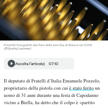
PODCAST
NEWSLETTER
I MIEI PREFERITI
Proiettili fotografati alla fiera della armi Exa di Brescia nel 2008
(©Spada/Lapresse)
SHOP
Ascolta l'articolo
07:10
CALENDARIO
Il deputato di Fratelli d’Italia Emanuele Pozzolo,
proprietario della pistola con cui
è stato ferito
un
AREA PERSONALE
uomo di 31 anni durante una festa di Capodanno
Area Personale
vicino a Biella, ha detto che il colpo è «partito
Newsletter