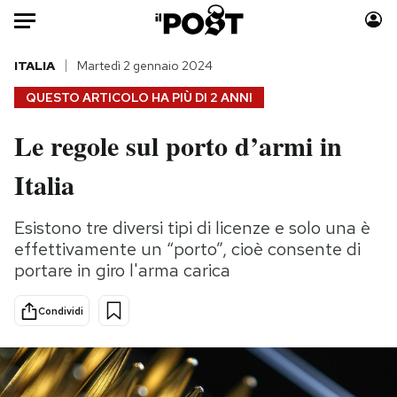
Auto
ITALIA
Martedì 2 gennaio 2024
QUESTO ARTICOLO HA PIÙ DI
2 ANNI
HOME
Le regole sul porto d’armi in
Italia
Moda
Italia
Mondo
Libri
Politica
Consumismi
Esistono tre diversi tipi di licenze e solo una è
Tecnologia
Storie/Idee
effettivamente un “porto”, cioè consente di
Internet
Ok Boomer!
portare in giro l'arma carica
Scienza
Media
Cultura
Europa
Condividi
Economia
Altrecose
Sport
Mondiali calcio 2026