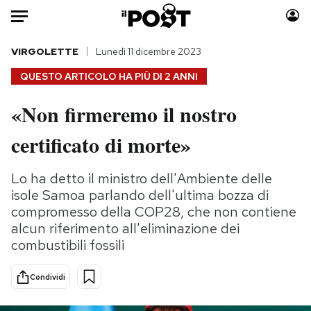
Auto
VIRGOLETTE
Lunedì 11 dicembre 2023
QUESTO ARTICOLO HA PIÙ DI
2 ANNI
HOME
«Non firmeremo il nostro
Italia
Moda
certificato di morte»
Mondo
Libri
Politica
Consumismi
Lo ha detto il ministro dell'Ambiente delle
Tecnologia
Storie/Idee
isole Samoa parlando dell'ultima bozza di
Internet
Ok Boomer!
compromesso della COP28, che non contiene
Scienza
Media
alcun riferimento all'eliminazione dei
Cultura
Europa
combustibili fossili
Economia
Altrecose
Sport
Mondiali calcio 2026
Condividi