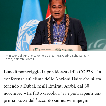
PODCAST
NEWSLETTER
I MIEI PREFERITI
Il ministro dell'Ambiente delle isole Samoa, Cedric Schuster (AP
SHOP
Photo/Kamran Jebreili)
Lunedì pomeriggio la presidenza della COP28 – la
CALENDARIO
conferenza sul clima delle Nazioni Unite che si sta
tenendo a Dubai, negli Emirati Arabi, dal 30
AREA PERSONALE
novembre – ha fatto circolare tra i partecipanti una
Area Personale
prima bozza dell’accordo sui nuovi impegni
Newsletter