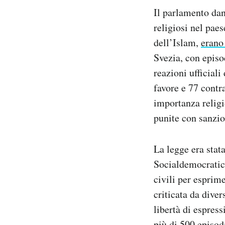
Notifiche mobile
Il parlamento da
Regala il Post
religiosi nel pae
Hai bisogno di aiuto?
dell’Islam,
erano 
Esci
Svezia, con episo
reazioni ufficiali
favore e 77 contra
importanza religi
punite con sanzio
La legge era stat
Socialdemocratici
civili per esprime
criticata da dive
libertà di espres
più di 500 episod