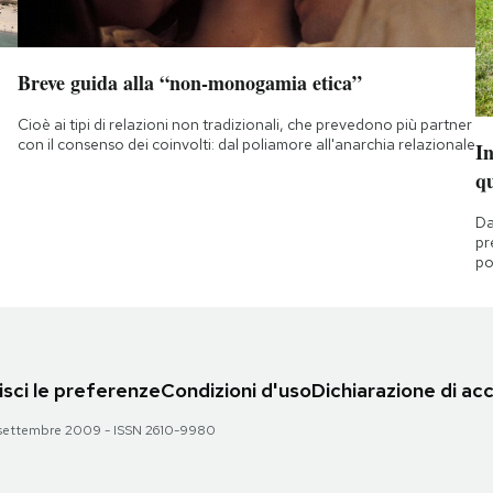
Breve guida alla “non-monogamia etica”
Cioè ai tipi di relazioni non tradizionali, che prevedono più partner
con il consenso dei coinvolti: dal poliamore all'anarchia relazionale
I
q
Da
pr
po
sci le preferenze
Condizioni d'uso
Dichiarazione di acc
 28 settembre 2009 - ISSN 2610-9980