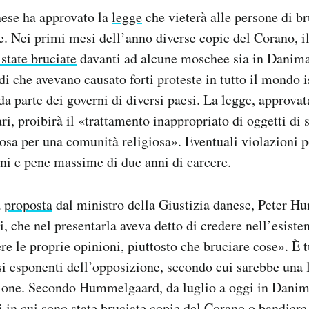
nese ha approvato la
legge
che vieterà alle persone di br
se. Nei primi mesi dell’anno diverse copie del Corano, il
state bruciate
davanti ad alcune moschee sia in Danima
di che avevano causato forti proteste in tutto il mondo 
 da parte dei governi di diversi paesi. La legge, approvat
ri, proibirà il «trattamento inappropriato di oggetti di s
osa per una comunità religiosa». Eventuali violazioni 
ni e pene massime di due anni di carcere.
a
proposta
dal ministro della Giustizia danese, Peter H
, che nel presentarla aveva detto di credere nell’esiste
re le proprie opinioni, piuttosto che bruciare cose». È t
rsi esponenti dell’opposizione, secondo cui sarebbe una 
sione. Secondo Hummelgaard, da luglio a oggi in Danima
i in cui sono state bruciate copie del Corano o bandiere 