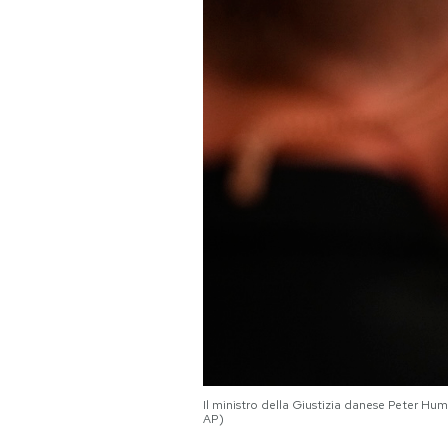
PODCAST
NEWSLETTER
I MIEI PREFERITI
SHOP
CALENDARIO
AREA PERSONALE
Il ministro della Giustizia danese Peter H
Area Personale
AP)
Newsletter