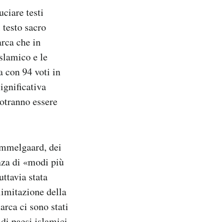
uciare testi
 testo sacro
rca che in
islamico e le
a con 94 voti in
ignificativa
potranno essere
ummelgaard, dei
nza di «modi più
uttavia stata
limitazione della
rca ci sono stati
di paesi islamici.