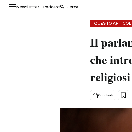
Newsletter
Podcast
Auto
QUESTO ARTICOLO
HOME
Il parla
Italia
Moda
che intr
Mondo
Libri
Politica
Consumismi
religiosi
Tecnologia
Storie/Idee
Internet
Ok Boomer!
Scienza
Media
Condividi
Cultura
Europa
Economia
Altrecose
Sport
Mondiali calcio 2026