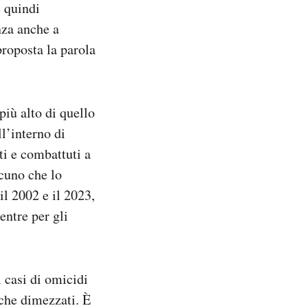
e quindi
nza anche a
proposta la parola
più alto di quello
ll’interno di
i e combattuti a
lcuno che lo
 il 2002 e il 2023,
entre per gli
i casi di omicidi
nche dimezzati. È