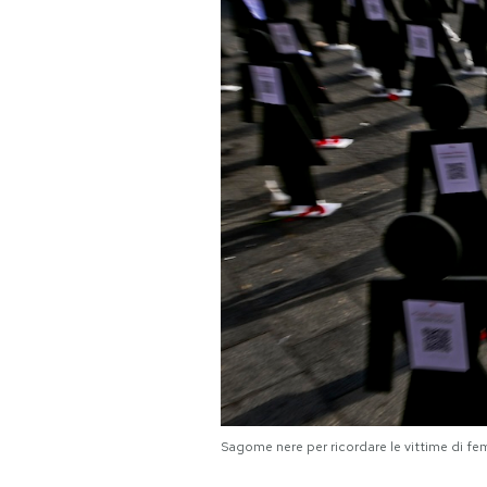
PODCAST
NEWSLETTER
I MIEI PREFERITI
SHOP
CALENDARIO
AREA PERSONALE
Area Personale
Sagome nere per ricordare le vittime di f
Newsletter