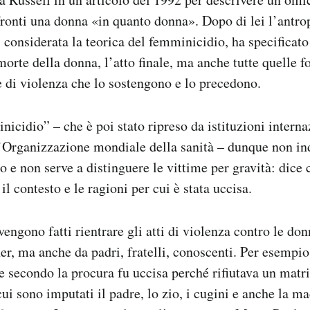
ronti una donna «in quanto donna». Dopo di lei l’antr
considerata la teorica del femminicidio, ha specificato
morte della donna, l’atto finale, ma anche tutte quelle f
 di violenza che lo sostengono e lo precedono
.
nicidio” – che è poi stato ripreso da istituzioni intern
l’Organizzazione mondiale della sanità – dunque
non in
to e non serve a distinguere le vittime per gravità:
dice 
il contesto e le ragioni per cui è stata uccisa.
ngono fatti rientrare gli atti di violenza contro le don
ner, ma anche da padri, fratelli, conoscenti. Per esempi
he secondo la procura fu uccisa perché rifiutava un mat
ui sono imputati il padre, lo zio, i cugini e anche la ma