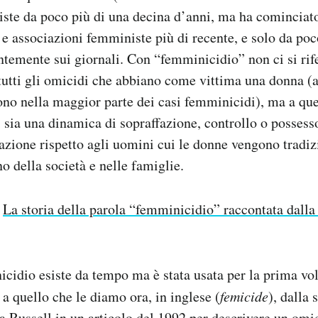
ste da poco più di una decina d’anni, ma ha cominciato
li e associazioni femministe più di recente, e solo da po
ntemente sui giornali. Con “femminicidio” non ci si rif
tutti gli omicidi che abbiano come vittima una donna (
 sono nella maggior parte dei casi femminicidi), ma a que
ci sia una dinamica di sopraffazione, controllo o possess
azione rispetto agli uomini cui le donne vengono tradi
no della società e nelle famiglie.
La storia della parola “femminicidio” raccontata dalla
cidio esiste da tempo ma è stata usata per la prima vo
 a quello che le diamo ora, in inglese (
femicide
), dalla 
a Russell in un articolo del 1992 per descrivere un om