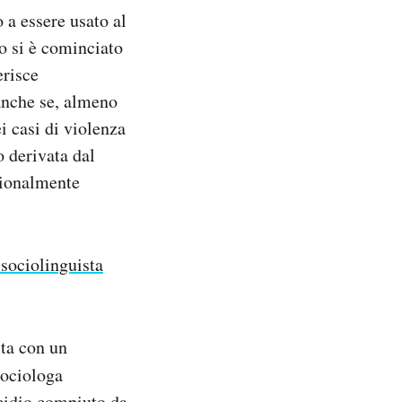
 a essere usato al
co si è cominciato
erisce
anche se, almeno
i casi di violenza
o derivata dal
zionalmente
 sociolinguista
lta con un
sociologa
icidio compiuto da