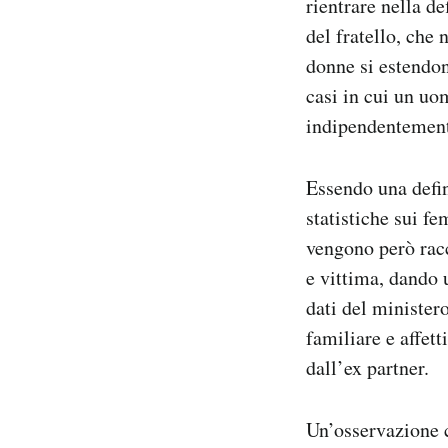
rientrare nella d
del fratello, che
donne si estendon
casi in cui un uo
indipendentement
Essendo una defin
statistiche sui f
vengono però racc
e vittima, dando 
dati del ministero
familiare e affett
dall’ex partner.
Un’osservazione c