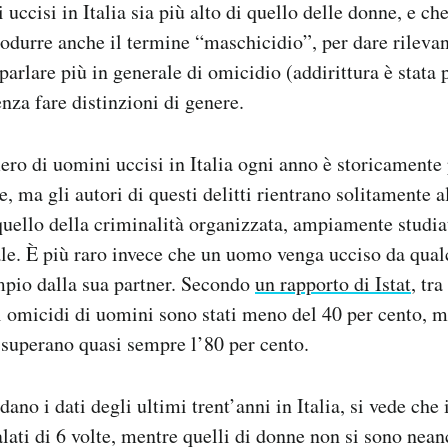
uccisi in Italia sia più alto di quello delle donne, e ch
odurre anche il termine “maschicidio”, per dare rileva
parlare più in generale di omicidio (addirittura è stata 
nza fare distinzioni di genere.
ero di uomini uccisi in Italia ogni anno è storicamente 
, ma gli autori di questi delitti rientrano solitamente a
ello della criminalità organizzata, ampiamente studiat
nale. È più raro invece che un uomo venga ucciso da qua
mpio dalla sua partner. Secondo
un rapporto
di Istat
, tra
li omicidi di uomini sono stati meno del 40 per cento, m
superano quasi sempre l’80 per cento.
rdano i dati degli ultimi trent’anni in Italia, si vede che 
lati di 6 volte, mentre quelli di donne non si sono nea