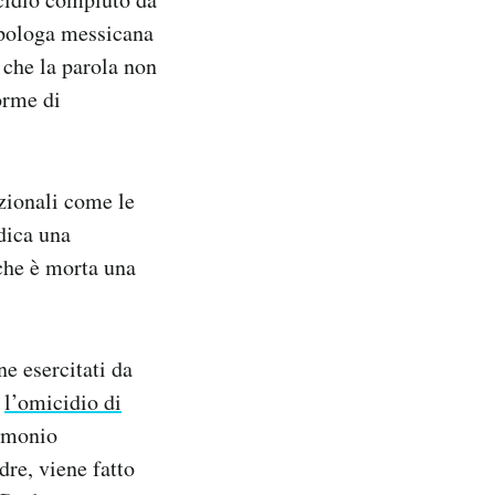
opologa messicana
 che la parola
non
orme di
azionali come le
dica una
che è morta una
ne esercitati da
o
l’omicidio di
rimonio
dre, viene fatto