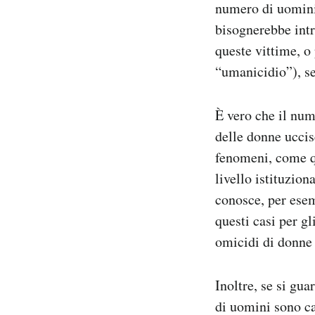
numero di uomini 
bisognerebbe intr
queste vittime, o 
“umanicidio”), se
È vero che il num
delle donne uccise
fenomeni, come qu
livello istituzio
conosce, per ese
questi casi per g
omicidi di donne 
Inoltre, se si gua
di uomini sono ca