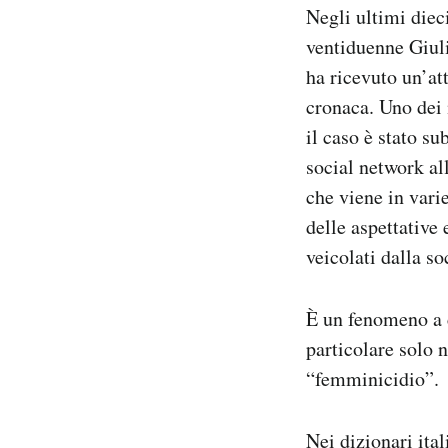
Negli ultimi diec
Notifiche mobile
Regala il Post
ventiduenne Giuli
Hai bisogno di aiuto?
ha ricevuto un’at
Esci
cronaca. Uno dei 
il caso è stato s
social network al
che viene in vari
delle aspettative
veicolati dalla so
È un fenomeno a c
particolare solo n
“femminicidio”.
Nei dizionari ita