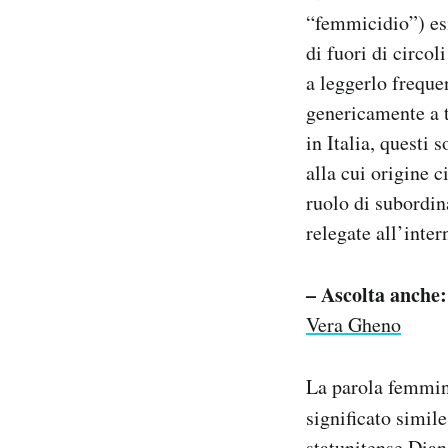
“femmicidio”) esi
di fuori di circo
a leggerlo freque
genericamente a 
in Italia, questi
alla cui origine 
ruolo di subordin
relegate all’inter
– Ascolta anche:
Vera Gheno
La parola femmini
significato simile
statunitense Dian