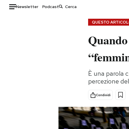
Newsletter
Podcast
Auto
QUESTO ARTICOLO
Quando 
HOME
Italia
Moda
“femmin
Mondo
Libri
Politica
Consumismi
È una parola c
Tecnologia
Storie/Idee
percezione del
Internet
Ok Boomer!
Scienza
Media
Condividi
Cultura
Europa
Economia
Altrecose
Sport
Mondiali calcio 2026