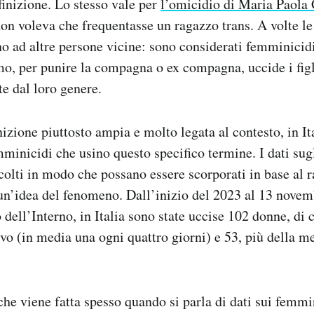
efinizione. Lo stesso vale per
l’omicidio di Maria Paola
 non voleva che frequentasse un ragazzo trans. A volte le
o ad altre persone vicine: sono considerati femminicid
mo, per punire la compagna o ex compagna, uccide i figl
e dal loro genere.
izione piuttosto ampia e molto legata al contesto, in It
emminicidi che usino questo specifico termine. I dati sug
olti in modo che possano essere scorporati in base al r
un’idea del fenomeno. Dall’inizio del 2023 al 13 novem
 dell’Interno, in Italia sono state uccise 102 donne, di 
ivo (in media una ogni quattro giorni) e 53, più della me
he viene fatta spesso quando si parla di dati sui femmin