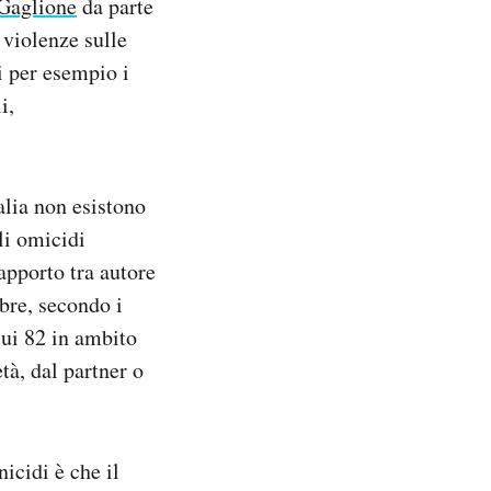
 Gaglione
da parte
 violenze sulle
i per esempio i
i,
alia non esistono
li omicidi
apporto tra autore
bre, secondo i
cui 82 in ambito
tà, dal partner o
icidi è che il