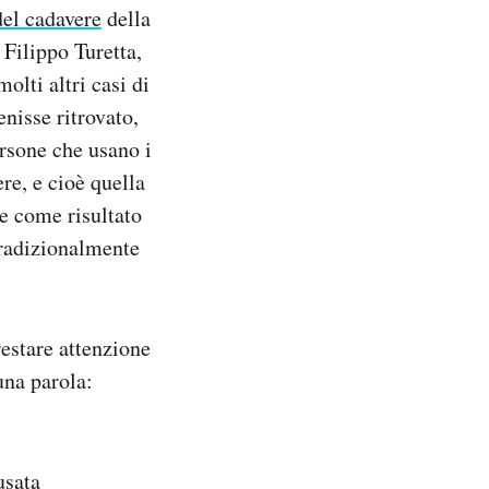
del cadavere
della
 Filippo Turetta,
olti altri casi di
nisse ritrovato,
ersone che usano i
re, e cioè quella
ne come risultato
 tradizionalmente
restare attenzione
una parola:
usata