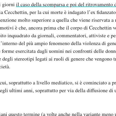
i giorni
il caso della scomparsa e poi del ritrovamento 
a Cecchettin, per la cui morte è indagato l’ex fidanzato
tenzione molto superiore a quella che viene riservata a m
motivi è che, ancora prima che il corpo di Cecchettin ve
ubito inquadrato da giornali, commentatori, attiviste e p
l’interno del più ampio fenomeno della violenza di gene
e forme esercitata dagli uomini nei confronti delle don
 e degli stereotipi legati ai ruoli di genere che vengono
cietà.
ui, soprattutto a livello mediatico, si è cominciato a p
egli ultimi anni, soprattutto per via della diffusione di 
liani questo termine (a volte anche nella variante meno 