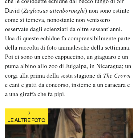
che le cosiddette echidne dal becco lungo di Sir
Notifiche mobile
David (
Zaglossus attenboroughi
) non sono estinte
Regala il Post
come si temeva, nonostante non venissero
Hai bisogno di aiuto?
osservate dagli scienziati da oltre sessant’anni.
Esci
Una di queste echidne fa comprensibilmente parte
della raccolta di foto animalesche della settimana.
Poi ci sono un cebo cappuccino, un giaguaro e un
puma albino allo zoo di Juigalpa, in Nicaragua; un
corgi alla prima della sesta stagione di
The Crown
e cani e gatti da concorso, insieme a un caracara e
a una giraffa che fa pipì.