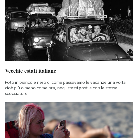
Vecchie estati italiane
Foto in bianco e nero di come passavamo le vacanze una volta:
cioè più o meno come ora, negli stessi posti e con le stesse
scocciature