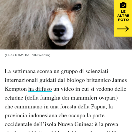
LE
PODCAST
ALTRE
FOTO
NEWSLETTER
I MIEI PREFERITI
(EPA/TOMS KALNINS/ansa)
La settimana scorsa un gruppo di scienziati
SHOP
internazionali guidati dal biologo britannico James
Kempton
ha diffuso
un video in cui si vedono delle
CALENDARIO
echidne (della famiglia dei mammiferi ovipari)
che camminano in una foresta della Papua, la
AREA PERSONALE
provincia indonesiana che occupa la parte
Area Personale
occidentale dell’isola Nuova Guinea: è la prova
Newsletter