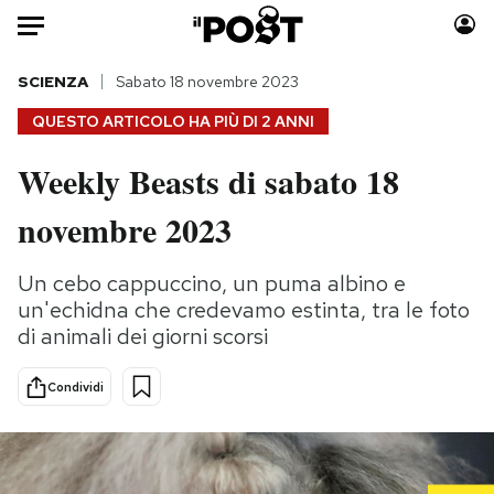
Auto
SCIENZA
Sabato 18 novembre 2023
QUESTO ARTICOLO HA PIÙ DI
2 ANNI
HOME
Weekly Beasts di sabato 18
Italia
Moda
novembre 2023
Mondo
Libri
Politica
Consumismi
Un cebo cappuccino, un puma albino e
Tecnologia
Storie/Idee
un'echidna che credevamo estinta, tra le foto
Internet
Ok Boomer!
di animali dei giorni scorsi
Scienza
Media
Cultura
Europa
Condividi
Economia
Altrecose
Sport
Mondiali calcio 2026