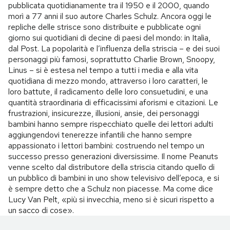
pubblicata quotidianamente tra il 1950 e il 2000, quando
morì a 77 anni il suo autore Charles Schulz. Ancora oggi le
repliche delle strisce sono distribuite e pubblicate ogni
giorno sui quotidiani di decine di paesi del mondo: in Italia,
dal Post. La popolarità e l’influenza della striscia – e dei suoi
personaggi più famosi, soprattutto Charlie Brown, Snoopy,
Linus – si è estesa nel tempo a tutti i media e alla vita
quotidiana di mezzo mondo, attraverso i loro caratteri, le
loro battute, il radicamento delle loro consuetudini, e una
quantità straordinaria di efficacissimi aforismi e citazioni. Le
frustrazioni, insicurezze, illusioni, ansie, dei personaggi
bambini hanno sempre rispecchiato quelle dei lettori adulti
aggiungendovi tenerezze infantili che hanno sempre
appassionato i lettori bambini: costruendo nel tempo un
successo presso generazioni diversissime. Il nome Peanuts
venne scelto dal distributore della striscia citando quello di
un pubblico di bambini in uno show televisivo dell’epoca, e si
è sempre detto che a Schulz non piacesse. Ma come dice
Lucy Van Pelt, «più si invecchia, meno si è sicuri rispetto a
un sacco di cose».