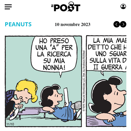
Auto
PEANUTS
10 novembre 2023
HOME
Italia
Moda
Mondo
Libri
Politica
Consumismi
Tecnologia
Storie/Idee
Internet
Ok Boomer!
Scienza
Media
Cultura
Europa
Economia
Altrecose
Sport
Mondiali calcio 2026