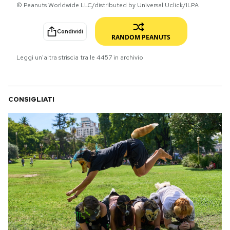
© Peanuts Worldwide LLC/distributed by Universal Uclick/ILPA
PODCAST
Condividi
RANDOM PEANUTS
NEWSLETTER
Leggi un'altra striscia tra le
4457
in archivio
I MIEI PREFERITI
CONSIGLIATI
SHOP
CALENDARIO
AREA PERSONALE
Area Personale
Newsletter