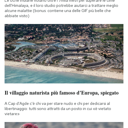
Le oche indiane volano oltre i 7mila metri per superare le cime
dell'Himalaya, e il loro studio potrebbe aiutarci a trattare meglio
alcune malattie (bonus: contiene una delle GIF più belle che
abbiate visto)
Il villaggio naturista più famoso d’Europa, spiegato
A Cap d'Agde c'è chi va per stare nudo e chi per dedicarsi al
libertinaggio: tutti sono attratti da un posto in cui «è vietato
vietare»