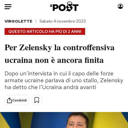
Auto
VIRGOLETTE
Sabato 4 novembre 2023
QUESTO ARTICOLO HA PIÙ DI
2 ANNI
HOME
Per Zelensky la controffensiva
Italia
Moda
ucraina non è ancora finita
Mondo
Libri
Politica
Consumismi
Dopo un'intervista in cui il capo delle forze
Tecnologia
Storie/Idee
armate ucraine parlava di uno stallo, Zelensky
Internet
Ok Boomer!
ha detto che l'Ucraina andrà avanti
Scienza
Media
Cultura
Europa
Condividi
Economia
Altrecose
Sport
Mondiali calcio 2026