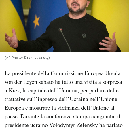
PODCAST
NEWSLETTER
I MIEI PREFERITI
(AP Photo/Efrem Lukatsky)
SHOP
La presidente della Commissione Europea Ursula
von der Leyen sabato ha fatto una visita a sorpresa
CALENDARIO
a Kiev, la capitale dell’Ucraina, per parlare delle
trattative sull’ingresso dell’Ucraina nell’Unione
AREA PERSONALE
Europea e mostrare la vicinanza dell’Unione al
paese. Durante la conferenza stampa congiunta, il
Area Personale
presidente ucraino Volodymyr Zelensky ha parlato
Newsletter