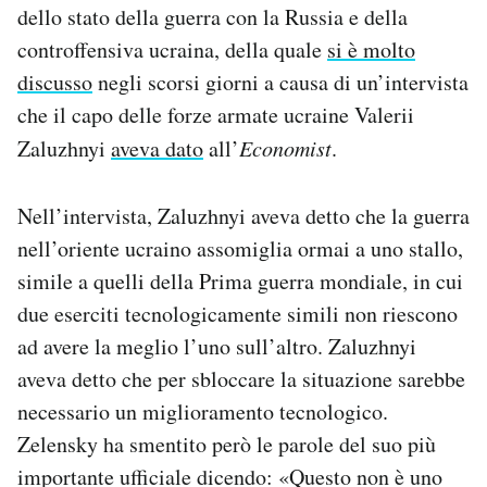
dello stato della guerra con la Russia e della
Notifiche mobile
controffensiva ucraina, della quale
si è molto
Regala il Post
Hai bisogno di aiuto?
discusso
negli scorsi giorni a causa di un’intervista
Esci
che il capo delle forze armate ucraine Valerii
Zaluzhnyi
aveva dato
all’
Economist
.
Nell’intervista, Zaluzhnyi aveva detto che la guerra
nell’oriente ucraino assomiglia ormai a uno stallo,
simile a quelli della Prima guerra mondiale, in cui
due eserciti tecnologicamente simili non riescono
ad avere la meglio l’uno sull’altro. Zaluzhnyi
aveva detto che per sbloccare la situazione sarebbe
necessario un miglioramento tecnologico.
Zelensky ha smentito però le parole del suo più
importante ufficiale dicendo: «Questo non è uno