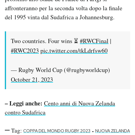
Notifiche mobile
affronteranno per la seconda volta dopo la finale
Regala il Post
del 1995 vinta dal Sudafrica a Johannesburg.
Hai bisogno di aiuto?
Esci
Two countries. Four wins ⏳
#RWCFinal
|
#RWC2023
pic.twitter.com/tkLdrfsw60
— Rugby World Cup (@rugbyworldcup)
October 21, 2023
– Leggi anche:
Cento anni di Nuova Zelanda
contro Sudafrica
Tag:
-
COPPA DEL MONDO RUGBY 2023
NUOVA ZELANDA