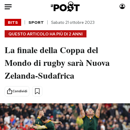
Auto
BITS
SPORT
Sabato 21 ottobre 2023
QUESTO ARTICOLO HA PIÙ DI
2 ANNI
HOME
La finale della Coppa del
Italia
Moda
Mondo
Libri
Mondo di rugby sarà Nuova
Politica
Consumismi
Zelanda-Sudafrica
Tecnologia
Storie/Idee
Internet
Ok Boomer!
Scienza
Media
Condividi
Cultura
Europa
Economia
Altrecose
Sport
Mondiali calcio 2026