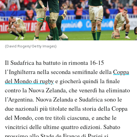
PODCAST
NEWSLETTER
(David Rogers/Getty Images)
I MIEI PREFERITI
Il Sudafrica ha battuto in rimonta 16-15
l’Inghilterra nella seconda semifinale della
Coppa
SHOP
del Mondo di rugby
e giocherà quindi la finale
contro la Nuova Zelanda, che venerdì ha eliminato
CALENDARIO
l’Argentina. Nuova Zelanda e Sudafrica sono le
due nazionali più titolate nella storia della Coppa
AREA PERSONALE
del Mondo, con tre titoli ciascuna, e anche le
vincitrici delle ultime quattro edizioni. Sabato
Area Personale
Newsletter
prossimo allo Stade de France di Parigi si