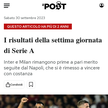
Auto
Sabato 30 settembre 2023
QUESTO ARTICOLO HA PIÙ DI
2 ANNI
HOME
I risultati della settima giornata
Italia
Moda
di Serie A
Mondo
Libri
Politica
Consumismi
Inter e Milan rimangono prime a pari merito
Tecnologia
Storie/Idee
seguite dal Napoli, che si è rimesso a vincere
Internet
Ok Boomer!
con costanza
Scienza
Media
Cultura
Europa
Condividi
Economia
Altrecose
Sport
Mondiali calcio 2026