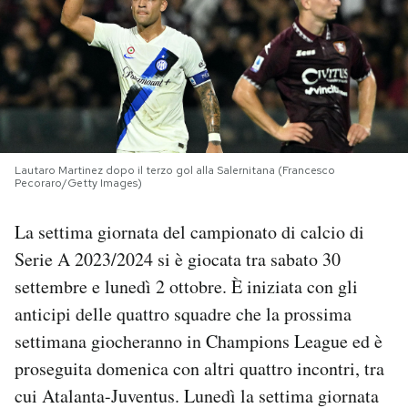
PODCAST
NEWSLETTER
I MIEI PREFERITI
Lautaro Martinez dopo il terzo gol alla Salernitana (Francesco
Pecoraro/Getty Images)
SHOP
La settima giornata del campionato di calcio di
Serie A 2023/2024 si è giocata tra sabato 30
CALENDARIO
settembre e lunedì 2 ottobre. È iniziata con gli
anticipi delle quattro squadre che la prossima
AREA PERSONALE
settimana giocheranno in Champions League ed è
proseguita domenica con altri quattro incontri, tra
Area Personale
cui Atalanta-Juventus. Lunedì la settima giornata
Newsletter