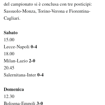
del campionato si è conclusa con tre posticipi:
Notifiche mobile
Regala il Post
Sassuolo-Monza, Torino-Verona e Fiorentina-
Hai bisogno di aiuto?
Cagliari.
Esci
Sabato
15.00
0-4
Lecce-Napoli
18.00
2-0
Milan-Lazio
20.45
0-4
Salernitana-Inter
Domenica
12.30
3-0
Bologna-Empoli