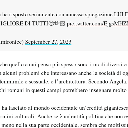
a ha risposto seriamente con annessa spiegazione L
IGLIORE DI TUTTI🥹🫶🏻
pic.twitter.com/EjgsMH
mironicc)
September 27, 2023
che quello a cui pensa più spesso sono i modi diversi co
 alcuni problemi che interessano anche la società di og
emminile e sessuale, e l’architettura. Secondo Angela, 
ichi romani in questi campi potrebbero insegnare molto 
a lasciato al mondo occidentale un’eredità gigantesca,
ermini culturali. Anche se è un’entità politica che non es
o meno nella sua parte occidentale, sembra che moltiss