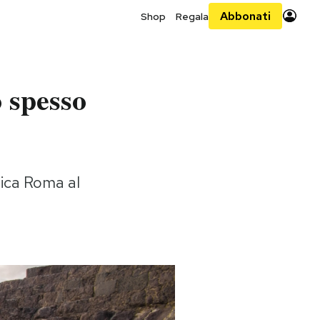
Abbonati
Shop
Regala
 spesso
tica Roma al