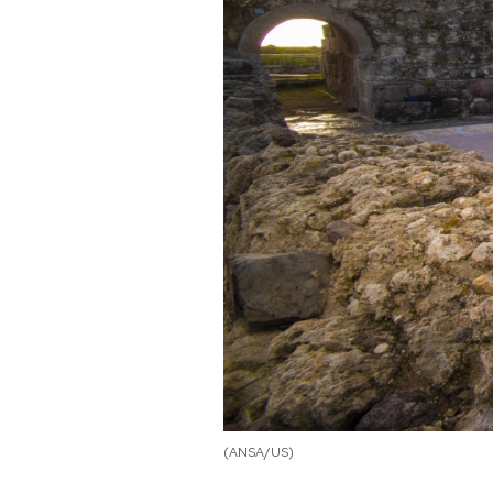
PODCAST
NEWSLETTER
I MIEI PREFERITI
SHOP
CALENDARIO
AREA PERSONALE
Area Personale
(ANSA/US)
Newsletter