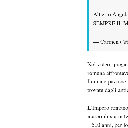
Alberto Angel
SEMPRE IL M
— Carmen (@i
Nel video spiega 
romana affrontava
l’emancipazione f
trovate dagli ant
L’Impero romano h
materiali sia in t
1.500 anni, per l