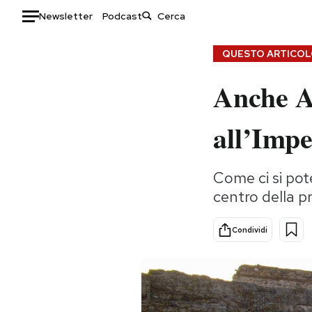
Newsletter
Podcast
Auto
QUESTO ARTICOLO
Anche A
HOME
Italia
Moda
all’Imp
Mondo
Libri
Politica
Consumismi
Come ci si po
Tecnologia
Storie/Idee
centro della pr
Internet
Ok Boomer!
Scienza
Media
Condividi
Cultura
Europa
Economia
Altrecose
Sport
Mondiali calcio 2026