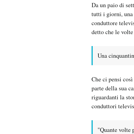
Da un paio di set
Notifiche mobile
Regala il Post
tutti i giorni, u
Hai bisogno di aiuto?
conduttore televi
Esci
detto che le volte
Una cinquantina
Che ci pensi così
parte della sua ca
riguardanti la sto
conduttori televis
"Quante volte 