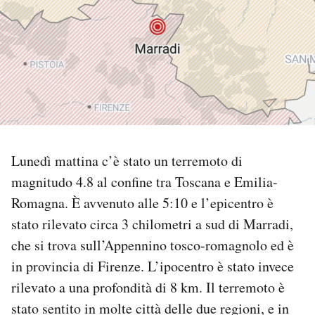
PODCAST
NEWSLETTER
I MIEI PREFERITI
Lunedì mattina c’è stato un terremoto di
SHOP
magnitudo 4.8 al confine tra Toscana e Emilia-
Romagna. È avvenuto alle 5:10 e l’epicentro è
CALENDARIO
stato rilevato circa 3 chilometri a sud di Marradi,
che si trova sull’Appennino tosco-romagnolo ed è
AREA PERSONALE
in provincia di Firenze. L’ipocentro è stato invece
rilevato a una profondità di 8 km. Il terremoto è
Area Personale
stato sentito in molte città delle due regioni, e in
Newsletter