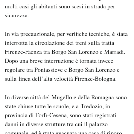
Notifiche mobile
molti casi gli abitanti sono scesi in strada per
Regala il Post
sicurezza.
Hai bisogno di aiuto?
Esci
In via precauzionale, per verifiche tecniche, è stata
interrotta la circolazione dei treni sulla tratta
Firenze-Faenza tra Borgo San Lorenzo e Marradi.
Dopo una breve interruzione è tornata invece
regolare tra Pontassieve e Borgo San Lorenzo e
sulla linea dell’alta velocità Firenze-Bologna.
In diverse città del Mugello e della Romagna sono
state chiuse tutte le scuole, e a Tredozio, in
provincia di Forlì-Cesena, sono stati registrati
danni in diverse strutture tra cui il palazzo
comunale, ed è stata evacuata una casa di riposo.