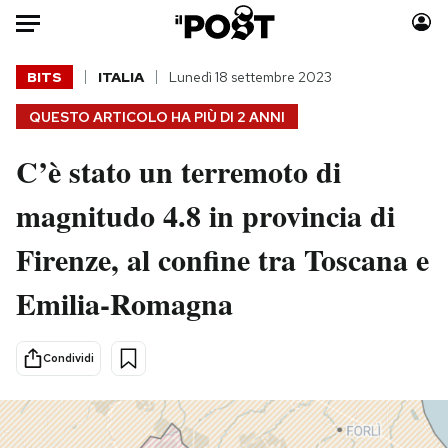
Auto
BITS
ITALIA
Lunedì 18 settembre 2023
QUESTO ARTICOLO HA PIÙ DI
2 ANNI
HOME
C’è stato un terremoto di
Italia
Moda
Mondo
Libri
magnitudo 4.8 in provincia di
Politica
Consumismi
Firenze, al confine tra Toscana e
Tecnologia
Storie/Idee
Internet
Ok Boomer!
Emilia-Romagna
Scienza
Media
Cultura
Europa
Condividi
Economia
Altrecose
Sport
Mondiali calcio 2026