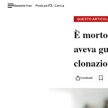
Newsletter
Podcast
Auto
QUESTO ARTICOLO
HOME
È morto 
Italia
Moda
aveva gu
Mondo
Libri
Politica
Consumismi
clonazio
Tecnologia
Storie/Idee
Internet
Ok Boomer!
Scienza
Media
Condividi
Cultura
Europa
Economia
Altrecose
Sport
Mondiali calcio 2026