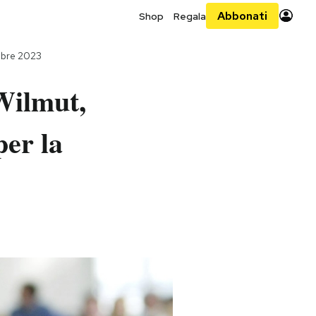
Abbonati
Shop
Regala
mbre 2023
 Wilmut,
per la