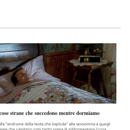
 cose strane che succedono mentre dormiamo
lla "sindrome della testa che esplode" alla sexsomnia a quegli
asmi che capitano ogni tanto prima di addormentarsi (cosa