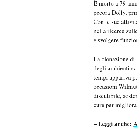
È morto a 79 ann
Notifiche mobile
pecora Dolly, pri
Regala il Post
Con le sue attivi
Hai bisogno di aiuto?
Esci
nella ricerca sull
e svolgere funzio
La clonazione di
degli ambienti sci
tempi appariva pa
occasioni Wilmut 
discutibile, sost
cure per migliorar
– Leggi anche:
A