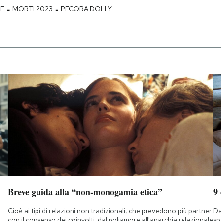
-
-
E
MORTI 2023
PECORA DOLLY
Breve guida alla “non-monogamia etica”
9
Cioè ai tipi di relazioni non tradizionali, che prevedono più partner
Da
con il consenso dei coinvolti: dal poliamore all'anarchia relazionale
sp