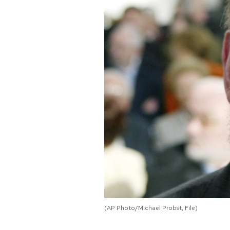
PODCAST
NEWSLETTER
I MIEI PREFERITI
SHOP
CALENDARIO
AREA PERSONALE
(AP Photo/Michael Probst, File)
Area Personale
Newsletter