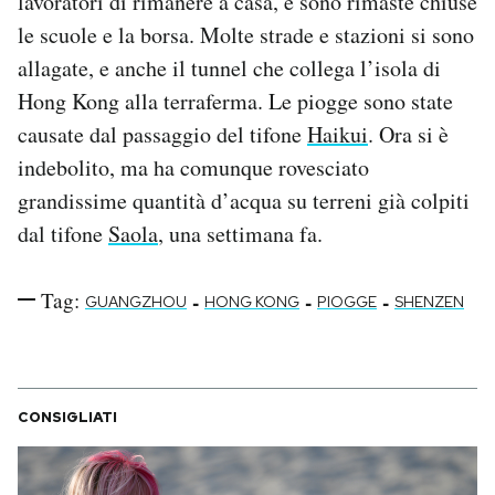
lavoratori di rimanere a casa, e sono rimaste chiuse
le scuole e la borsa. Molte strade e stazioni si sono
allagate, e anche il tunnel che collega l’isola di
Hong Kong alla terraferma. Le piogge sono state
causate dal passaggio del tifone
Haikui
. Ora si è
indebolito, ma ha comunque rovesciato
grandissime quantità d’acqua su terreni già colpiti
dal tifone
Saola
, una settimana fa.
Tag:
-
-
-
GUANGZHOU
HONG KONG
PIOGGE
SHENZEN
CONSIGLIATI