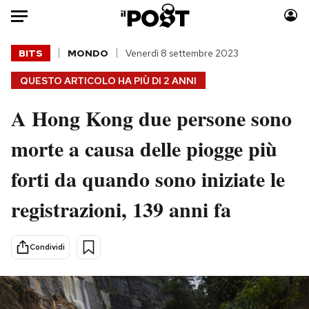
Auto
BITS
MONDO
Venerdì 8 settembre 2023
QUESTO ARTICOLO HA PIÙ DI
2 ANNI
HOME
A Hong Kong due persone sono
Italia
Moda
Mondo
Libri
morte a causa delle piogge più
Politica
Consumismi
forti da quando sono iniziate le
Tecnologia
Storie/Idee
Internet
Ok Boomer!
registrazioni, 139 anni fa
Scienza
Media
Cultura
Europa
Condividi
Economia
Altrecose
Sport
Mondiali calcio 2026