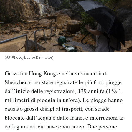
PODCAST
NEWSLETTER
I MIEI PREFERITI
(AP Photo/Louise Delmotte)
SHOP
Giovedì a Hong Kong e nella vicina città di
Shenzhen sono state registrate le più forti piogge
CALENDARIO
dall’inizio delle registrazioni, 139 anni fa (158,1
millimetri di pioggia in un’ora). Le piogge hanno
causato grossi disagi ai trasporti, con strade
AREA PERSONALE
bloccate dall’acqua e dalle frane, e interruzioni ai
Area Personale
collegamenti via nave e via aereo. Due persone
Newsletter