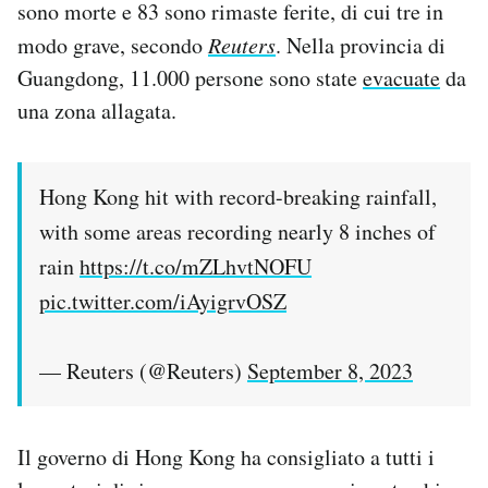
sono morte e 83 sono rimaste ferite, di cui tre in
Notifiche mobile
modo grave, secondo
Reuters
. Nella provincia di
Regala il Post
Guangdong, 11.000 persone sono state
evacuate
da
Hai bisogno di aiuto?
Esci
una zona allagata.
Hong Kong hit with record-breaking rainfall,
with some areas recording nearly 8 inches of
rain
https://t.co/mZLhvtNOFU
pic.twitter.com/iAyigrvOSZ
— Reuters (@Reuters)
September 8, 2023
Il governo di Hong Kong ha consigliato a tutti i