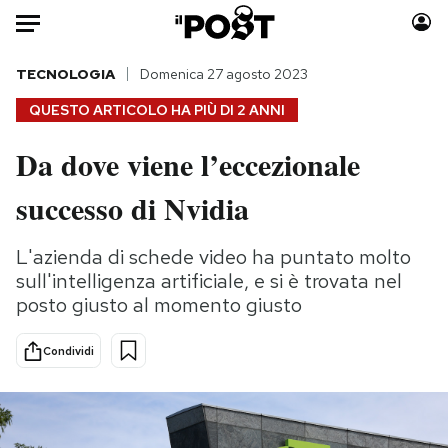
Auto
TECNOLOGIA
Domenica 27 agosto 2023
QUESTO ARTICOLO HA PIÙ DI
2 ANNI
HOME
Da dove viene l’eccezionale
Italia
Moda
successo di Nvidia
Mondo
Libri
Politica
Consumismi
L'azienda di schede video ha puntato molto
Tecnologia
Storie/Idee
sull'intelligenza artificiale, e si è trovata nel
Internet
Ok Boomer!
posto giusto al momento giusto
Scienza
Media
Cultura
Europa
Condividi
Economia
Altrecose
Sport
Mondiali calcio 2026