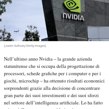
PODCAST
NEWSLETTER
I MIEI PREFERITI
(Justin Sullivan/Getty Images)
Nell’ultimo anno Nvidia – la grande azienda
SHOP
statunitense che si occupa della progettazione di
processori, schede grafiche per i computer e per i
CALENDARIO
giochi, microchip – ha ottenuto risultati economici
sorprendenti grazie alla decisione di concentrare
AREA PERSONALE
gran parte dei suoi investimenti e dei suoi sforzi
Area Personale
nel settore dell’intelligenza artificiale. Lo ha fatto
Newsletter