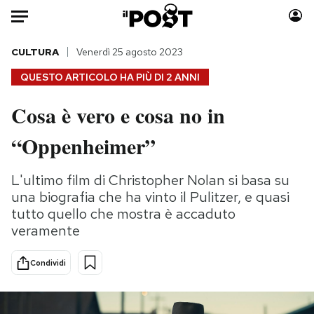
Auto
CULTURA
Venerdì 25 agosto 2023
QUESTO ARTICOLO HA PIÙ DI
2 ANNI
HOME
Cosa è vero e cosa no in
Italia
Moda
“Oppenheimer”
Mondo
Libri
Politica
Consumismi
L'ultimo film di Christopher Nolan si basa su
Tecnologia
Storie/Idee
una biografia che ha vinto il Pulitzer, e quasi
Internet
Ok Boomer!
tutto quello che mostra è accaduto
Scienza
Media
veramente
Cultura
Europa
Economia
Altrecose
Condividi
Sport
Mondiali calcio 2026