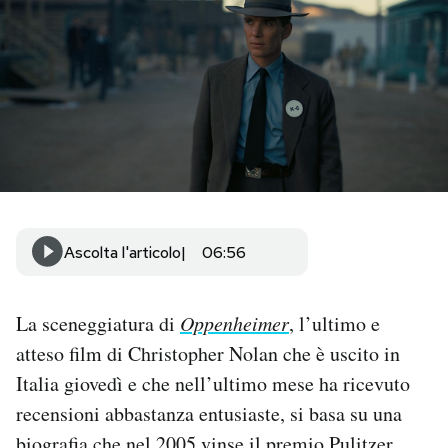
PODCAST
NEWSLETTER
I MIEI PREFERITI
SHOP
Ascolta l'articolo
06:56
CALENDARIO
La sceneggiatura di
Oppenheimer
, l’ultimo e
atteso film di Christopher Nolan che è uscito in
AREA PERSONALE
Italia giovedì e che nell’ultimo mese ha ricevuto
recensioni abbastanza entusiaste, si basa su una
Area Personale
Newsletter
biografia che nel 2005 vinse il premio Pulitzer.