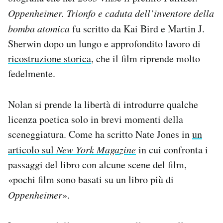
Notifiche mobile
Oppenheimer. Trionfo e caduta dell’inventore della
Regala il Post
bomba atomica
fu scritto da Kai Bird e Martin J.
Hai bisogno di aiuto?
Sherwin dopo un lungo e approfondito lavoro di
Esci
ricostruzione storica
, che il film riprende molto
fedelmente.
Nolan si prende la libertà di introdurre qualche
licenza poetica solo in brevi momenti della
sceneggiatura. Come ha scritto Nate Jones in
un
articolo sul
New York Magazine
in cui confronta i
passaggi del libro con alcune scene del film,
«pochi film sono basati su un libro più di
Oppenheimer
».