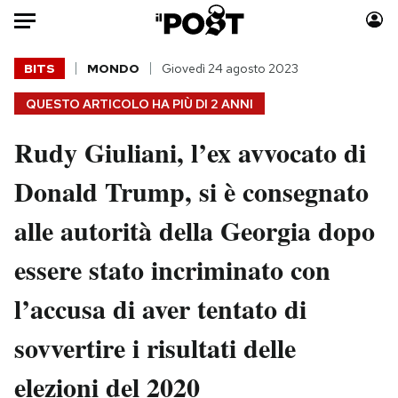
Auto
BITS
MONDO
Giovedì 24 agosto 2023
QUESTO ARTICOLO HA PIÙ DI
2 ANNI
HOME
Rudy Giuliani, l’ex avvocato di
Italia
Moda
Mondo
Libri
Donald Trump, si è consegnato
Politica
Consumismi
alle autorità della Georgia dopo
Tecnologia
Storie/Idee
Internet
Ok Boomer!
essere stato incriminato con
Scienza
Media
l’accusa di aver tentato di
Cultura
Europa
Economia
Altrecose
sovvertire i risultati delle
Sport
Mondiali calcio 2026
elezioni del 2020