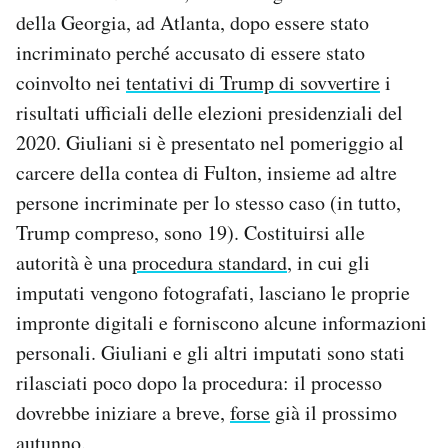
Notifiche mobile
della Georgia, ad Atlanta, dopo essere stato
Regala il Post
incriminato perché accusato di essere stato
Hai bisogno di aiuto?
coinvolto nei
tentativi di Trump di sovvertire
i
Esci
risultati ufficiali delle elezioni presidenziali del
2020. Giuliani si è presentato nel pomeriggio al
carcere della contea di Fulton, insieme ad altre
persone incriminate per lo stesso caso (in tutto,
Trump compreso, sono 19). Costituirsi alle
autorità è una
procedura standard
, in cui gli
imputati vengono fotografati, lasciano le proprie
impronte digitali e forniscono alcune informazioni
personali. Giuliani e gli altri imputati sono stati
rilasciati poco dopo la procedura: il processo
dovrebbe iniziare a breve,
forse
già il prossimo
autunno.