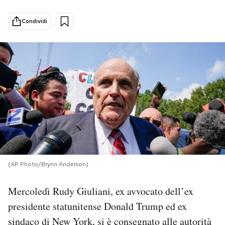
PODCAST
Condividi
NEWSLETTER
I MIEI PREFERITI
SHOP
CALENDARIO
(AP Photo/Brynn Anderson)
AREA PERSONALE
Mercoledì Rudy Giuliani, ex avvocato dell’ex
presidente statunitense Donald Trump ed ex
Area Personale
sindaco di New York, si è consegnato alle autorità
Newsletter