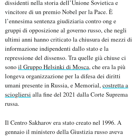
dissidenti nella storia dell’Unione Sovietica e
Notifiche mobile
vincitore di un premio Nobel per la Pace. È
Regala il Post
l’ennesima sentenza giudiziaria contro ong e
Hai bisogno di aiuto?
Esci
gruppi di opposizione al governo russo, che negli
ultimi anni hanno criticato la chiusura dei mezzi di
informazione indipendenti dallo stato e la
repressione del dissenso. Tra quelle già chiuse ci
sono
il Gruppo Helsinki di Mosca
, che era la più
longeva organizzazione per la difesa dei diritti
umani presente in Russia, e Memorial,
costretta a
sciogliersi
alla fine del 2021 dalla Corte Suprema
russa.
Il Centro Sakharov era stato creato nel 1996. A
gennaio il ministero della Giustizia russo aveva