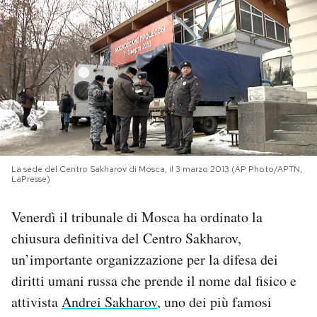
PODCAST
NEWSLETTER
I MIEI PREFERITI
SHOP
La sede del Centro Sakharov di Mosca, il 3 marzo 2013 (AP Photo/APTN,
LaPresse)
Venerdì il tribunale di Mosca ha ordinato la
CALENDARIO
chiusura definitiva del Centro Sakharov,
un’importante organizzazione per la difesa dei
AREA PERSONALE
diritti umani russa che prende il nome dal fisico e
Area Personale
attivista
Andrei Sakharov
, uno dei più famosi
Newsletter