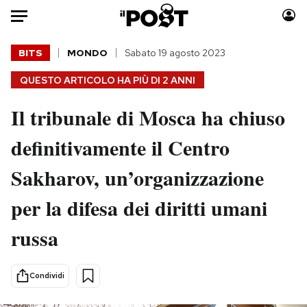
Auto
BITS
MONDO
Sabato 19 agosto 2023
QUESTO ARTICOLO HA PIÙ DI
2 ANNI
HOME
Il tribunale di Mosca ha chiuso
Italia
Moda
Mondo
Libri
definitivamente il Centro
Politica
Consumismi
Sakharov, un’organizzazione
Tecnologia
Storie/Idee
Internet
Ok Boomer!
per la difesa dei diritti umani
Scienza
Media
russa
Cultura
Europa
Economia
Altrecose
Sport
Mondiali calcio 2026
Condividi