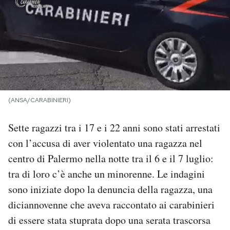
PODCAST
NEWSLETTER
I MIEI PREFERITI
(ANSA/CARABINIERI)
SHOP
Sette ragazzi tra i 17 e i 22 anni sono stati arrestati
con l’accusa di aver violentato una ragazza nel
CALENDARIO
centro di Palermo nella notte tra il 6 e il 7 luglio:
tra di loro c’è anche un minorenne. Le indagini
sono iniziate dopo la denuncia della ragazza, una
AREA PERSONALE
diciannovenne che aveva raccontato ai carabinieri
Area Personale
di essere stata stuprata dopo una serata trascorsa
Newsletter