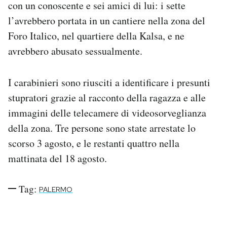
con un conoscente e sei amici di lui: i sette
Notifiche mobile
l’avrebbero portata in un cantiere nella zona del
Regala il Post
Foro Italico, nel quartiere della Kalsa, e ne
Hai bisogno di aiuto?
Esci
avrebbero abusato sessualmente.
I carabinieri sono riusciti a identificare i presunti
stupratori grazie al racconto della ragazza e alle
immagini delle telecamere di videosorveglianza
della zona. Tre persone sono state arrestate lo
scorso 3 agosto, e le restanti quattro nella
mattinata del 18 agosto.
Tag:
PALERMO