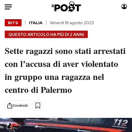
Auto
BITS
ITALIA
Venerdì 18 agosto 2023
QUESTO ARTICOLO HA PIÙ DI
2 ANNI
HOME
Sette ragazzi sono stati arrestati
Italia
Moda
Mondo
Libri
con l’accusa di aver violentato
Politica
Consumismi
in gruppo una ragazza nel
Tecnologia
Storie/Idee
Internet
Ok Boomer!
centro di Palermo
Scienza
Media
Cultura
Europa
Condividi
Economia
Altrecose
Sport
Mondiali calcio 2026