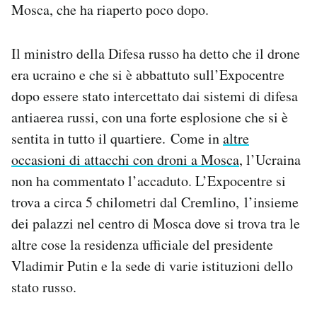
Mosca, che ha riaperto poco dopo.
Notifiche mobile
Regala il Post
Hai bisogno di aiuto?
Il ministro della Difesa russo ha detto che il drone
Esci
era ucraino e che si è abbattuto sull’Expocentre
dopo essere stato intercettato dai sistemi di difesa
antiaerea russi, con una forte esplosione che si è
sentita in tutto il quartiere. Come in
altre
occasioni di attacchi con droni a Mosca
, l’Ucraina
non ha commentato l’accaduto. L’Expocentre si
trova a circa 5 chilometri dal Cremlino, l’insieme
dei palazzi nel centro di Mosca dove si trova tra le
altre cose la residenza ufficiale del presidente
Vladimir Putin e la sede di varie istituzioni dello
stato russo.