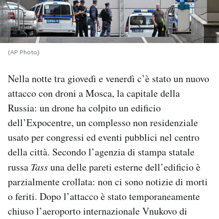
PODCAST
NEWSLETTER
(AP Photo)
Nella notte tra giovedì e venerdì c’è stato un nuovo
I MIEI PREFERITI
attacco con droni a Mosca, la capitale della
Russia: un drone ha colpito un edificio
SHOP
dell’Expocentre, un complesso non residenziale
usato per congressi ed eventi pubblici nel centro
CALENDARIO
della città. Secondo l’agenzia di stampa statale
russa
Tass
una delle pareti esterne dell’edificio è
parzialmente crollata: non ci sono notizie di morti
AREA PERSONALE
o feriti. Dopo l’attacco è stato temporaneamente
Area Personale
chiuso l’aeroporto internazionale Vnukovo di
Newsletter