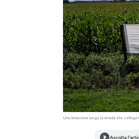
PODCAST
NEWSLETTER
I MIEI PREFERITI
SHOP
CALENDARIO
AREA PERSONALE
Uno striscione lungo la strada che collega
Area Personale
Newsletter
Ascolta l'arti