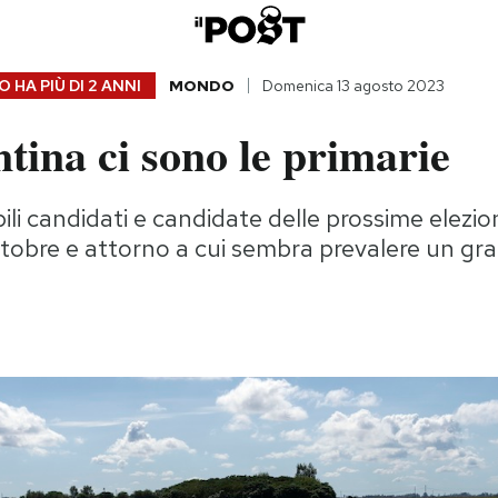
 HA PIÙ DI
2 ANNI
MONDO
Domenica 13 agosto 2023
tina ci sono le primarie
ili candidati e candidate delle prossime elezion
ttobre e attorno a cui sembra prevalere un gr