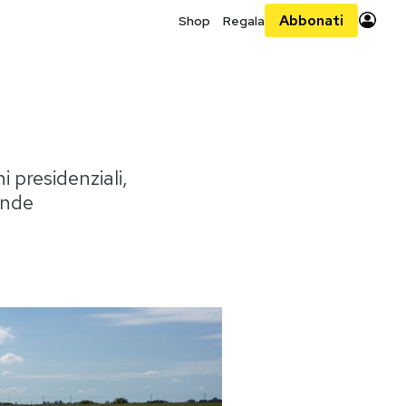
Abbonati
Shop
Regala
i presidenziali,
ande