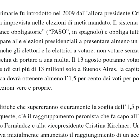
primarie fu introdotto nel 2009 dall’allora presidente Cr
a imprevista nelle elezioni di metà mandato. Il sistema
nee obbligatorie” (“PASO”, in spagnolo) e obbliga tutti 
pare alle elezioni presidenziali a presentare almeno un 
che gli elettori e le elettrici a votare: non votare senz
schia di portare a una multa. Il 13 agosto potranno vota
e (di cui più di 13 milioni solo a Buenos Aires, la capit
ca dovrà ottenere almeno l’1,5 per cento dei voti per po
ezioni vere e proprie.
itiche che supereranno sicuramente la soglia dell’1,5 p
queste, c’è il raggruppamento peronista che fa capo all’
o Fernández e alla vicepresidente Cristina Kirchner: Un
va inizialmente annunciato il raggiungimento di un ac