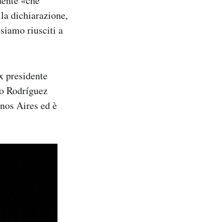
dente «che
la dichiarazione,
siamo riusciti a
ex presidente
io Rodríguez
enos Aires ed è