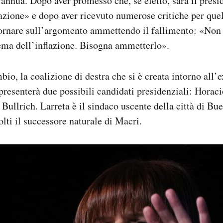
 annua. Dopo aver promesso che, se eletto, sarà il presi
lazione» e dopo aver ricevuto numerose critiche per quel
ornare sull’argomento ammettendo il fallimento: «Non 
lema dell’inflazione. Bisogna ammetterlo».
io, la coalizione di destra che si è creata intorno all’
resenterà due possibili candidati presidenziali: Horac
 Bullrich. Larreta è il sindaco uscente della città di Bu
lti il successore naturale di Macri.