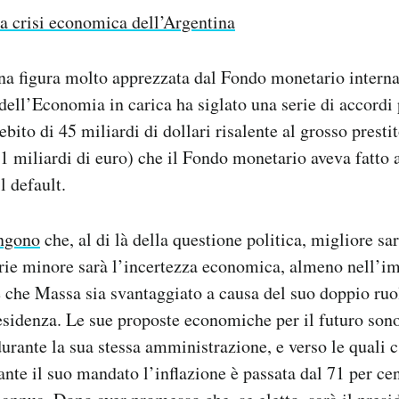
a crisi economica dell’Argentina
a figura molto apprezzata dal Fondo monetario internaz
 dell’Economia in carica ha siglato una serie di accordi 
ebito di 45 miliardi di dollari risalente al grosso presti
 51 miliardi di euro) che il Fondo monetario aveva fatto 
l default.
ngono
che, al di là della questione politica, migliore sarà
rie minore sarà l’incertezza economica, almeno nell’
che Massa sia svantaggiato a causa del suo doppio ruol
esidenza. Le sue proposte economiche per il futuro sono
durante la sua stessa amministrazione, e verso le quali 
nte il suo mandato l’inflazione è passata dal 71 per cen