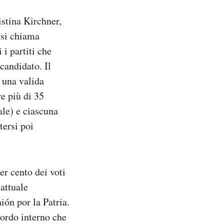
istina Kirchner,
 si chiama
i partiti che
candidato. Il
a una valida
re più di 35
ale) e ciascuna
tersi poi
er cento dei voti
attuale
ión por la Patria.
cordo interno che