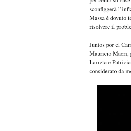
per cento su base
sconfiggerà l’inf
Massa è dovuto t
risolvere il prob
Juntos por el Camb
Mauricio Macri, p
Larreta e Patricia
considerato da mo