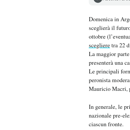
Notifiche mobile
Regala il Post
Domenica in Argen
Hai bisogno di aiuto?
sceglierà il futu
Esci
ottobre (l’eventua
scegliere
tra 22 d
La maggior parte d
presenterà una ca
Le principali form
peronista modera
Mauricio Macri, p
In generale, le 
nazionale pre-ele
ciascun fronte.