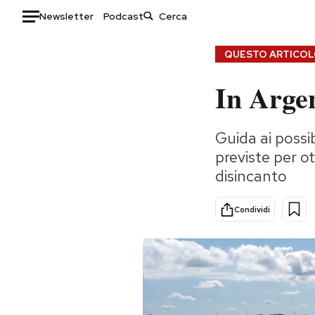
Newsletter
Podcast
Auto
QUESTO ARTICOLO
In Argen
HOME
Italia
Moda
Guida ai possib
Mondo
Libri
previste per o
Politica
Consumismi
disincanto
Tecnologia
Storie/Idee
Internet
Ok Boomer!
Condividi
Scienza
Media
Cultura
Europa
Economia
Altrecose
Sport
Mondiali calcio 2026