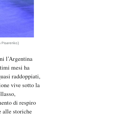
a Pisarenko)
ni l’Argentina
ltimi mesi ha
quasi raddoppiati,
one vive sotto la
llasso,
mento di respiro
e alle storiche