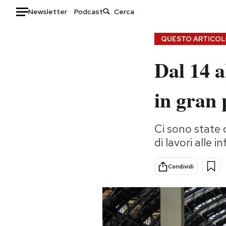
Newsletter
Podcast
Auto
QUESTO ARTICOLO
Dal 14 a
HOME
Italia
Moda
in gran 
Mondo
Libri
Politica
Consumismi
Ci sono state 
Tecnologia
Storie/Idee
di lavori alle
Internet
Ok Boomer!
Scienza
Media
Condividi
Cultura
Europa
Economia
Altrecose
Sport
Mondiali calcio 2026