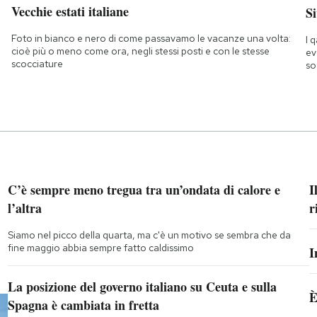
Vecchie estati italiane
Si
Foto in bianco e nero di come passavamo le vacanze una volta:
I 
cioè più o meno come ora, negli stessi posti e con le stesse
ev
scocciature
so
C’è sempre meno tregua tra un’ondata di calore e
I
l’altra
r
Siamo nel picco della quarta, ma c'è un motivo se sembra che da
fine maggio abbia sempre fatto caldissimo
I
La posizione del governo italiano su Ceuta e sulla
È
Spagna è cambiata in fretta