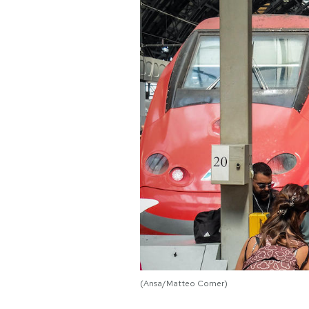
PODCAST
NEWSLETTER
I MIEI PREFERITI
SHOP
CALENDARIO
AREA PERSONALE
Area Personale
(Ansa/Matteo Corner)
Newsletter