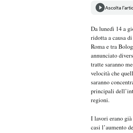
Notifiche mobile
Ascolta l'arti
Regala il Post
Hai bisogno di aiuto?
Da lunedì 14 a gio
Esci
ridotta a causa di
Roma e tra Bologn
annunciato divers
tratte saranno me
velocità che quell
saranno concentrat
principali dell’in
regioni.
I lavori erano già
casi l’aumento de