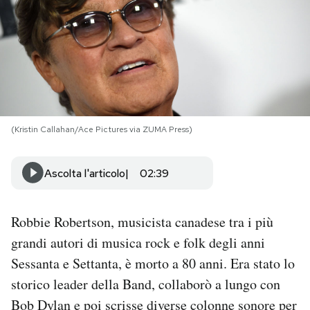
PODCAST
NEWSLETTER
I MIEI PREFERITI
(Kristin Callahan/Ace Pictures via ZUMA Press)
SHOP
Ascolta l'articolo
02:39
CALENDARIO
Robbie Robertson, musicista canadese tra i più
grandi autori di musica rock e folk degli anni
AREA PERSONALE
Sessanta e Settanta, è morto a 80 anni. Era stato lo
storico leader della Band, collaborò a lungo con
Area Personale
Bob Dylan e poi scrisse diverse colonne sonore per
Newsletter