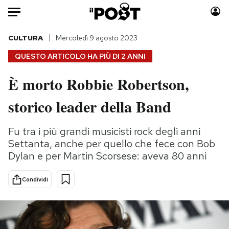
Auto
CULTURA
Mercoledì 9 agosto 2023
QUESTO ARTICOLO HA PIÙ DI
2 ANNI
HOME
È morto Robbie Robertson,
Italia
Moda
storico leader della Band
Mondo
Libri
Politica
Consumismi
Fu tra i più grandi musicisti rock degli anni
Tecnologia
Storie/Idee
Settanta, anche per quello che fece con Bob
Internet
Ok Boomer!
Dylan e per Martin Scorsese: aveva 80 anni
Scienza
Media
Cultura
Europa
Condividi
Economia
Altrecose
Sport
Mondiali calcio 2026