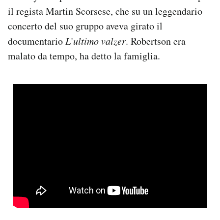
Notifiche mobile
il regista Martin Scorsese, che su un leggendario
Regala il Post
concerto del suo gruppo aveva girato il
Hai bisogno di aiuto?
documentario
L’ultimo valzer
. Robertson era
Esci
malato da tempo, ha detto la famiglia.