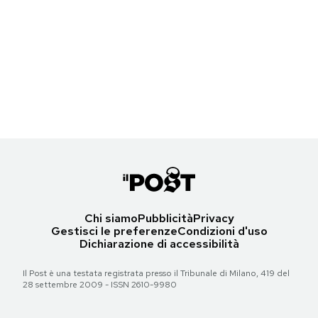
Notifiche mobile
Weekly Beasts di sabato 5 agosto 2023
Regala il Post
Hai bisogno di aiuto?
Un'orsa malese allo zoo di Hangzhou, Cina
Esci
(© Weng Xinyang/Xinhua via ZUMA/ansa)
Torna all'articolo
Chi siamo
Pubblicità
Privacy
Gestisci le preferenze
Condizioni d'uso
Dichiarazione di accessibilità
Il Post è una testata registrata presso il Tribunale di Milano, 419 del
28 settembre 2009 - ISSN 2610-9980