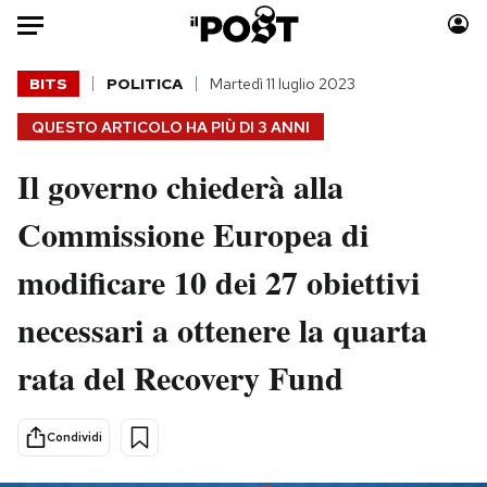
Auto
BITS
POLITICA
Martedì 11 luglio 2023
QUESTO ARTICOLO HA PIÙ DI
3 ANNI
HOME
Il governo chiederà alla
Italia
Moda
Mondo
Libri
Commissione Europea di
Politica
Consumismi
modificare 10 dei 27 obiettivi
Tecnologia
Storie/Idee
Internet
Ok Boomer!
necessari a ottenere la quarta
Scienza
Media
rata del Recovery Fund
Cultura
Europa
Economia
Altrecose
Sport
Mondiali calcio 2026
Condividi