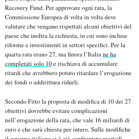
Notifiche mobile
Recovery Fund. Per approvare ogni rata, la
Regala il Post
Commissione Europea di volta in volta deve
Hai bisogno di aiuto?
valutare che vengano rispettati alcuni obiettivi del
Esci
paese che inoltra la richiesta, in cui sono incluse
riforme e investimenti in settori specifici. Per la
quarta rata erano 27, ma finora l’Italia
ne ha
completati solo 10
e rischiava di accumulare
ritardi che avrebbero potuto ritardare l’erogazione
dei fondi o addirittura ridurli.
Secondo Fitto la proposta di modifica di 10 dei 27
obiettivi dovrebbe evitare complicazioni
nell’erogazione della rata, che vale 16 miliardi di
euro e che sarà chiesta per intero. Sulle modifiche
il governo italiano si è già confrontato martedì