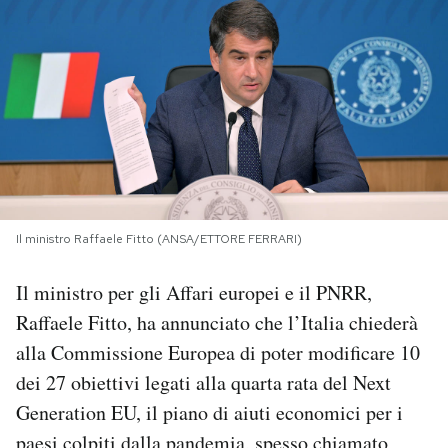
PODCAST
NEWSLETTER
I MIEI PREFERITI
SHOP
Il ministro Raffaele Fitto (ANSA/ETTORE FERRARI)
Il ministro per gli Affari europei e il PNRR,
CALENDARIO
Raffaele Fitto, ha annunciato che l’Italia chiederà
alla Commissione Europea di poter modificare 10
AREA PERSONALE
dei 27 obiettivi legati alla quarta rata del Next
Generation EU, il piano di aiuti economici per i
Area Personale
Newsletter
paesi colpiti dalla pandemia, spesso chiamato