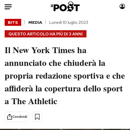
Auto
BITS
MEDIA
Lunedì 10 luglio 2023
QUESTO ARTICOLO HA PIÙ DI
3 ANNI
HOME
Il New York Times ha
Italia
Moda
Mondo
Libri
annunciato che chiuderà la
Politica
Consumismi
propria redazione sportiva e che
Tecnologia
Storie/Idee
Internet
Ok Boomer!
affiderà la copertura dello sport
Scienza
Media
a The Athletic
Cultura
Europa
Economia
Altrecose
Sport
Mondiali calcio 2026
Condividi