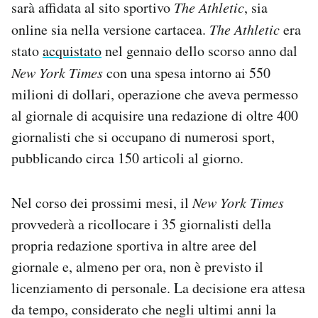
sarà affidata al sito sportivo
The Athletic
, sia
Notifiche mobile
online sia nella versione cartacea.
The Athletic
era
Regala il Post
stato
acquistato
nel gennaio dello scorso anno dal
Hai bisogno di aiuto?
Esci
New York Times
con una spesa intorno ai 550
milioni di dollari, operazione che aveva permesso
al giornale di acquisire una redazione di oltre 400
giornalisti che si occupano di numerosi sport,
pubblicando circa 150 articoli al giorno.
Nel corso dei prossimi mesi, il
New York Times
provvederà a ricollocare i 35 giornalisti della
propria redazione sportiva in altre aree del
giornale e, almeno per ora, non è previsto il
licenziamento di personale. La decisione era attesa
da tempo, considerato che negli ultimi anni la