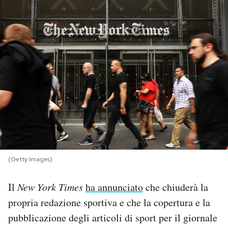
PODCAST
NEWSLETTER
I MIEI PREFERITI
SHOP
CALENDARIO
(Getty Images)
Il
New York Times
ha annunciato
che chiuderà la
AREA PERSONALE
propria redazione sportiva e che la copertura e la
Area Personale
pubblicazione degli articoli di sport per il giornale
Newsletter