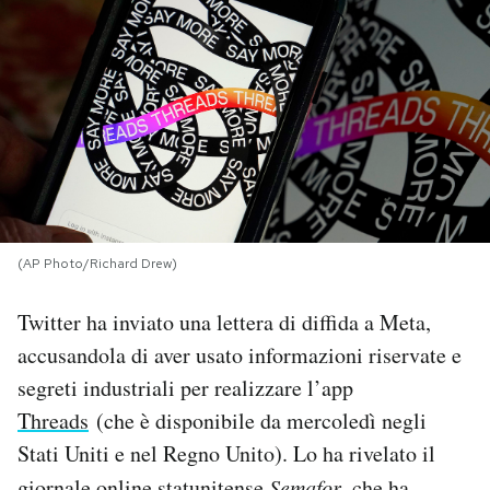
PODCAST
NEWSLETTER
I MIEI PREFERITI
SHOP
(AP Photo/Richard Drew)
Twitter ha inviato una lettera di diffida a Meta,
CALENDARIO
accusandola di aver usato informazioni riservate e
segreti industriali per realizzare l’app
AREA PERSONALE
Threads
(che è disponibile da mercoledì negli
Stati Uniti e nel Regno Unito). Lo ha rivelato il
Area Personale
Newsletter
giornale online statunitense
Semafor
, che ha