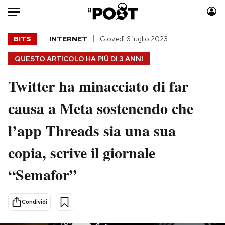
Auto
BITS
INTERNET
Giovedì 6 luglio 2023
QUESTO ARTICOLO HA PIÙ DI
3 ANNI
HOME
Twitter ha minacciato di far
Italia
Moda
Mondo
Libri
causa a Meta sostenendo che
Politica
Consumismi
l’app Threads sia una sua
Tecnologia
Storie/Idee
Internet
Ok Boomer!
copia, scrive il giornale
Scienza
Media
“Semafor”
Cultura
Europa
Economia
Altrecose
Sport
Mondiali calcio 2026
Condividi