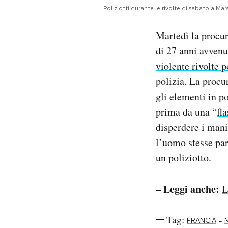
Notifiche mobile
Poliziotti durante le rivolte di sabato a
Regala il Post
Martedì la procur
Hai bisogno di aiuto?
Esci
di 27 anni avvenu
violente rivolte p
polizia. La procu
gli elementi in p
prima da una “
fl
disperdere i manif
l’uomo stesse par
un poliziotto.
– Leggi anche:
L
Tag:
-
FRANCIA