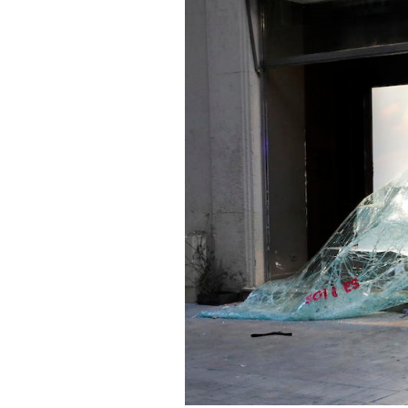
PODCAST
NEWSLETTER
I MIEI PREFERITI
SHOP
CALENDARIO
AREA PERSONALE
Area Personale
Newsletter