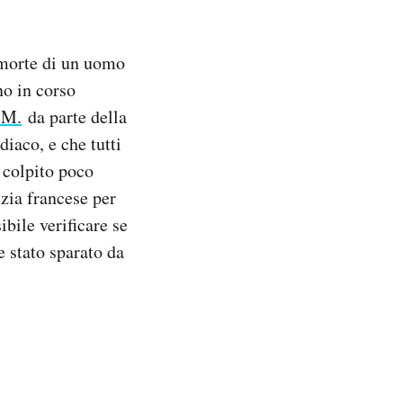
morte di un uomo
no in corso
 M.
da parte della
iaco, e che tutti
o colpito poco
izia francese per
ibile verificare se
e stato sparato da