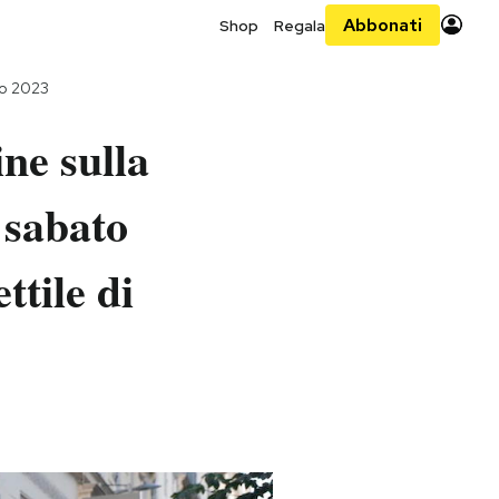
Abbonati
Shop
Regala
io 2023
ne sulla
 sabato
ttile di