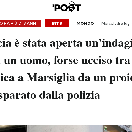
 HA PIÙ DI
3 ANNI
BITS
MONDO
Mercoledì 5 lugl
ia è stata aperta un’indagi
 un uomo, forse ucciso tra
ca a Marsiglia da un proie
parato dalla polizia