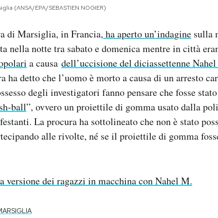
 Marsiglia (ANSA/EPA/SEBASTIEN NOGIER)
a di Marsiglia, in Francia,
ha aperto un’indagine
sulla 
ta nella notte tra sabato e domenica mentre in città era
opolari
a causa
dell’uccisione del diciassettenne Nahel
ra ha detto che l’uomo è morto a causa di un arresto card
ossesso degli investigatori fanno pensare che fosse stat
ash-ball
”, ovvero un proiettile di gomma usato dalla pol
estanti. La procura ha sottolineato che non è stato poss
tecipando alle rivolte, né se il proiettile di gomma foss
a versione dei ragazzi in macchina con Nahel M.
MARSIGLIA