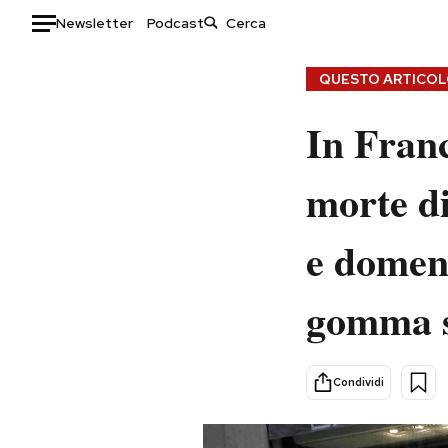
Newsletter
Podcast
Auto
QUESTO ARTICOLO
HOME
In Franc
Italia
Moda
morte di
Mondo
Libri
Politica
Consumismi
e domeni
Tecnologia
Storie/Idee
Internet
Ok Boomer!
gomma s
Scienza
Media
Cultura
Europa
Economia
Altrecose
Condividi
Sport
Mondiali calcio 2026