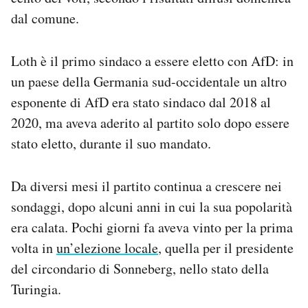
Notifiche mobile
dal comune.
Regala il Post
Hai bisogno di aiuto?
Loth è il primo sindaco a essere eletto con AfD: in
Esci
un paese della Germania sud-occidentale un altro
esponente di AfD era stato sindaco dal 2018 al
2020, ma aveva aderito al partito solo dopo essere
stato eletto, durante il suo mandato.
Da diversi mesi il partito continua a crescere nei
sondaggi, dopo alcuni anni in cui la sua popolarità
era calata. Pochi giorni fa aveva vinto per la prima
volta in
un’elezione locale
, quella per il presidente
del circondario di Sonneberg, nello stato della
Turingia.