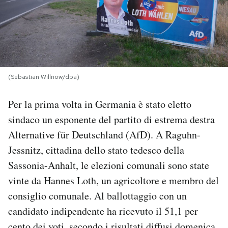
PODCAST
NEWSLETTER
(Sebastian Willnow/dpa)
I MIEI PREFERITI
Per la prima volta in Germania è stato eletto
sindaco un esponente del partito di estrema destra
SHOP
Alternative für Deutschland (AfD). A Raguhn-
Jessnitz, cittadina dello stato tedesco della
CALENDARIO
Sassonia-Anhalt, le elezioni comunali sono state
vinte da Hannes Loth, un agricoltore e membro del
AREA PERSONALE
consiglio comunale. Al ballottaggio con un
candidato indipendente ha ricevuto il 51,1 per
Area Personale
Newsletter
cento dei voti, secondo i risultati diffusi domenica