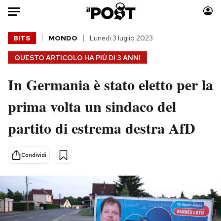
Auto
BITS
MONDO
Lunedì 3 luglio 2023
QUESTO ARTICOLO HA PIÙ DI
3 ANNI
HOME
In Germania è stato eletto per la
Italia
Moda
Mondo
Libri
prima volta un sindaco del
Politica
Consumismi
partito di estrema destra AfD
Tecnologia
Storie/Idee
Internet
Ok Boomer!
Scienza
Media
Condividi
Cultura
Europa
Economia
Altrecose
Sport
Mondiali calcio 2026