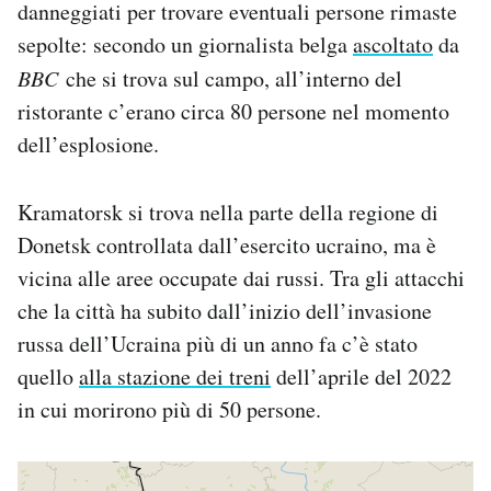
danneggiati per trovare eventuali persone rimaste
Notifiche mobile
sepolte: secondo un giornalista belga
ascoltato
da
Regala il Post
BBC
che si trova sul campo, all’interno del
Hai bisogno di aiuto?
Esci
ristorante c’erano circa 80 persone nel momento
dell’esplosione.
Kramatorsk si trova nella parte della regione di
Donetsk controllata dall’esercito ucraino, ma è
vicina alle aree occupate dai russi. Tra gli attacchi
che la città ha subito dall’inizio dell’invasione
russa dell’Ucraina più di un anno fa c’è stato
quello
alla stazione dei treni
dell’aprile del 2022
in cui morirono più di 50 persone.