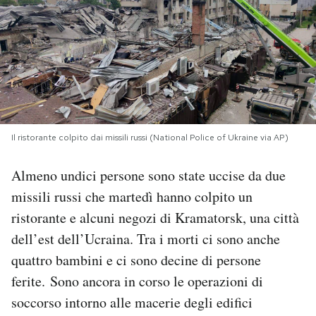
PODCAST
NEWSLETTER
I MIEI PREFERITI
Il ristorante colpito dai missili russi (National Police of Ukraine via AP)
SHOP
Almeno undici persone sono state uccise da due
missili russi che martedì hanno colpito un
CALENDARIO
ristorante e alcuni negozi di Kramatorsk, una città
dell’est dell’Ucraina. Tra i morti ci sono anche
quattro bambini e ci sono decine di persone
AREA PERSONALE
ferite. Sono ancora in corso le operazioni di
Area Personale
soccorso intorno alle macerie degli edifici
Newsletter