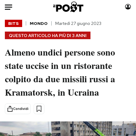
Auto
BITS
MONDO
Martedì 27 giugno 2023
QUESTO ARTICOLO HA PIÙ DI
3 ANNI
HOME
Almeno undici persone sono
Italia
Moda
Mondo
Libri
state uccise in un ristorante
Politica
Consumismi
colpito da due missili russi a
Tecnologia
Storie/Idee
Internet
Ok Boomer!
Kramatorsk, in Ucraina
Scienza
Media
Cultura
Europa
Condividi
Economia
Altrecose
Sport
Mondiali calcio 2026