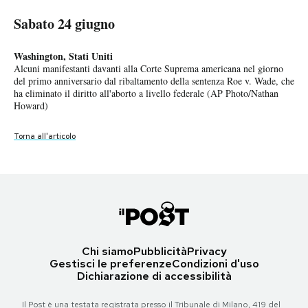
Sabato 24 giugno
Sabato 24 giugno
PODCAST
La Paz, Bolivia
Washington, Stati Uniti
Una concorrente del concorso di bellezza Miss Cholita Pacena 2023
Alcuni manifestanti davanti alla Corte Suprema americana nel giorno
NEWSLETTER
nella Valle de la Luna (AP Photo/Juan Karita)
del primo anniversario dal ribaltamento della sentenza Roe v. Wade, che
ha eliminato il diritto all'aborto a livello federale (AP Photo/Nathan
Howard)
Torna all'articolo
I MIEI PREFERITI
Torna all'articolo
SHOP
CALENDARIO
Chi siamo
Pubblicità
Privacy
AREA PERSONALE
Gestisci le preferenze
Condizioni d'uso
Dichiarazione di accessibilità
Area Personale
Newsletter
Il Post è una testata registrata presso il Tribunale di Milano, 419 del