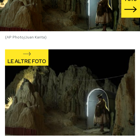
PODCAST
NEWSLETTER
(AP Photo/Juan Karita)
I MIEI PREFERITI
SHOP
CALENDARIO
AREA PERSONALE
Area Personale
Newsletter