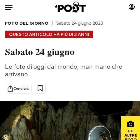
Auto
FOTO DEL GIORNO
Sabato 24 giugno 2023
QUESTO ARTICOLO HA PIÙ DI
3 ANNI
HOME
Sabato 24 giugno
Italia
Moda
Mondo
Libri
Le foto di oggi dal mondo, man mano che
Politica
Consumismi
arrivano
Tecnologia
Storie/Idee
Internet
Ok Boomer!
Condividi
Scienza
Media
Cultura
Europa
Economia
Altrecose
Sport
Mondiali calcio 2026
LE
ALTRE
FOTO