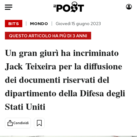
Auto
BITS
MONDO
Giovedì 15 giugno 2023
QUESTO ARTICOLO HA PIÙ DI
3 ANNI
HOME
Un gran giurì ha incriminato
Italia
Moda
Mondo
Libri
Jack Teixeira per la diffusione
Politica
Consumismi
dei documenti riservati del
Tecnologia
Storie/Idee
Internet
Ok Boomer!
dipartimento della Difesa degli
Scienza
Media
Stati Uniti
Cultura
Europa
Economia
Altrecose
Sport
Mondiali calcio 2026
Condividi