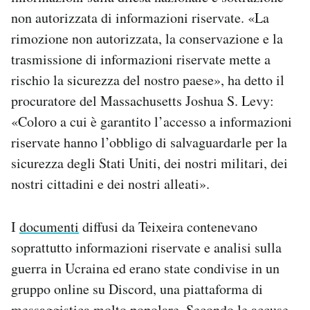
Notifiche mobile
non autorizzata di informazioni riservate. «La
Regala il Post
rimozione non autorizzata, la conservazione e la
Hai bisogno di aiuto?
trasmissione di informazioni riservate mette a
Esci
rischio la sicurezza del nostro paese», ha detto il
procuratore del Massachusetts Joshua S. Levy:
«Coloro a cui è garantito l’accesso a informazioni
riservate hanno l’obbligo di salvaguardarle per la
sicurezza degli Stati Uniti, dei nostri militari, dei
nostri cittadini e dei nostri alleati».
I
documenti
diffusi da Teixeira contenevano
soprattutto informazioni riservate e analisi sulla
guerra in Ucraina ed erano state condivise in un
gruppo online su Discord, una piattaforma di
messaggistica molto popolare. Secondo le accuse