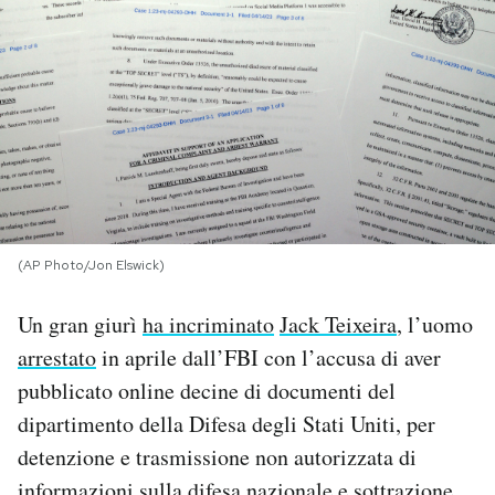
PODCAST
NEWSLETTER
I MIEI PREFERITI
SHOP
(AP Photo/Jon Elswick)
Un gran giurì
ha incriminato
Jack Teixeira
, l’uomo
CALENDARIO
arrestato
in aprile dall’FBI con l’accusa di aver
pubblicato online decine di documenti del
AREA PERSONALE
dipartimento della Difesa degli Stati Uniti, per
detenzione e trasmissione non autorizzata di
Area Personale
Newsletter
informazioni sulla difesa nazionale e sottrazione