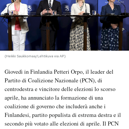
PODCAST
NEWSLETTER
I MIEI PREFERITI
(Heikki Saukkomaa/Lehtikuva via AP)
SHOP
Giovedì in Finlandia Petteri Orpo, il leader del
Partito di Coalizione Nazionale (PCN), di
CALENDARIO
centrodestra e vincitore delle elezioni lo scorso
aprile, ha annunciato la formazione di una
coalizione di governo che includerà anche i
AREA PERSONALE
Finlandesi, partito populista di estrema destra e il
Area Personale
secondo più votato alle elezioni di aprile. Il PCN
Newsletter