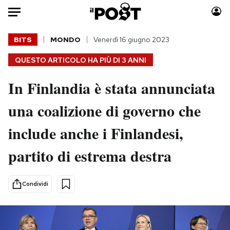
Auto
BITS
MONDO
Venerdì 16 giugno 2023
QUESTO ARTICOLO HA PIÙ DI
3 ANNI
HOME
In Finlandia è stata annunciata
Italia
Moda
Mondo
Libri
una coalizione di governo che
Politica
Consumismi
include anche i Finlandesi,
Tecnologia
Storie/Idee
Internet
Ok Boomer!
partito di estrema destra
Scienza
Media
Cultura
Europa
Condividi
Economia
Altrecose
Sport
Mondiali calcio 2026