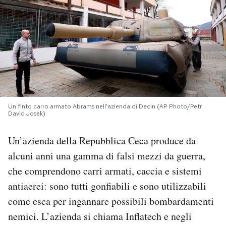
PODCAST
NEWSLETTER
I MIEI PREFERITI
Un finto carro armato Abrams nell'azienda di Decin (AP Photo/Petr
David Josek)
SHOP
Un’azienda della Repubblica Ceca produce da
CALENDARIO
alcuni anni una gamma di falsi mezzi da guerra,
che comprendono carri armati, caccia e sistemi
antiaerei: sono tutti gonfiabili e sono utilizzabili
AREA PERSONALE
come esca per ingannare possibili bombardamenti
Area Personale
nemici. L’azienda si chiama Inflatech e negli
Newsletter