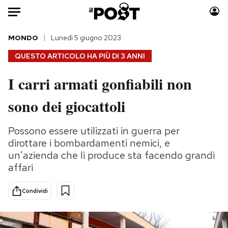
Auto
MONDO
Lunedì 5 giugno 2023
QUESTO ARTICOLO HA PIÙ DI
3 ANNI
HOME
I carri armati gonfiabili non
Italia
Moda
sono dei giocattoli
Mondo
Libri
Politica
Consumismi
Possono essere utilizzati in guerra per
Tecnologia
Storie/Idee
dirottare i bombardamenti nemici, e
Internet
Ok Boomer!
un'azienda che li produce sta facendo grandi
Scienza
Media
affari
Cultura
Europa
Economia
Altrecose
Condividi
Sport
Mondiali calcio 2026