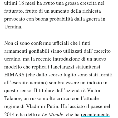
ultimi 18 mesi ha avuto una grossa crescita nel
Notifiche mobile
fatturato, frutto di un aumento della richiesta
Regala il Post
provocato con buona probabilità dalla guerra in
Hai bisogno di aiuto?
Esci
Ucraina.
Non ci sono conferme ufficiali che i finti
armamenti gonfiabili siano utilizzati dall’esercito
ucraino, ma la recente introduzione di un nuovo
modello che replica
i lanciarazzi statunitensi
HIMARS
(che dallo scorso luglio sono stati forniti
all’esercito ucraino) sembra essere un indizio in
questo senso. Il titolare dell’azienda è Victor
Talanov, un russo molto critico con l’attuale
regime di Vladimir Putin. Ha lasciato il paese nel
2014 e ha detto a
Le Monde
, che ha
recentemente