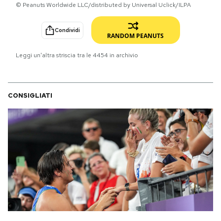
© Peanuts Worldwide LLC/distributed by Universal Uclick/ILPA
PODCAST
Condividi
RANDOM PEANUTS
NEWSLETTER
Leggi un'altra striscia tra le
4454
in archivio
I MIEI PREFERITI
CONSIGLIATI
SHOP
CALENDARIO
AREA PERSONALE
Area Personale
Newsletter