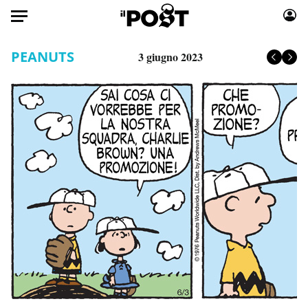
Auto
PEANUTS
3 giugno 2023
HOME
Italia
Moda
Mondo
Libri
Politica
Consumismi
Tecnologia
Storie/Idee
Internet
Ok Boomer!
Scienza
Media
Cultura
Europa
Economia
Altrecose
Sport
Mondiali calcio 2026