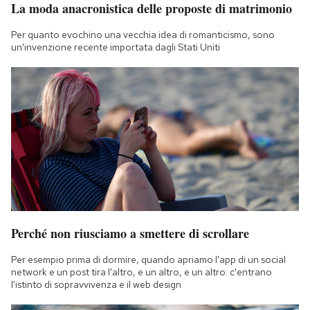
La moda anacronistica delle proposte di matrimonio
Notifiche mobile
Regala il Post
Per quanto evochino una vecchia idea di romanticismo, sono
Hai bisogno di aiuto?
un'invenzione recente importata dagli Stati Uniti
Esci
Perché non riusciamo a smettere di scrollare
Per esempio prima di dormire, quando apriamo l'app di un social
network e un post tira l'altro, e un altro, e un altro: c'entrano
l'istinto di sopravvivenza e il web design