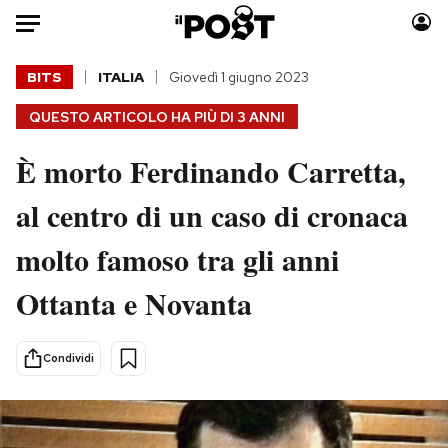
Auto
BITS
ITALIA
Giovedì 1 giugno 2023
QUESTO ARTICOLO HA PIÙ DI
3 ANNI
HOME
È morto Ferdinando Carretta,
Italia
Moda
Mondo
Libri
al centro di un caso di cronaca
Politica
Consumismi
molto famoso tra gli anni
Tecnologia
Storie/Idee
Internet
Ok Boomer!
Ottanta e Novanta
Scienza
Media
Cultura
Europa
Condividi
Economia
Altrecose
Sport
Mondiali calcio 2026