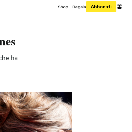
Abbonati
Shop
Regala
nnes
che ha