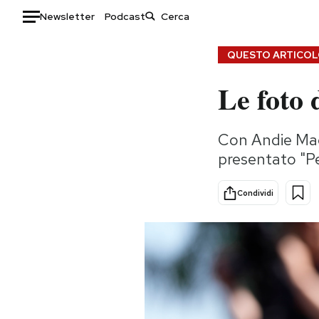
Newsletter
Podcast
Auto
QUESTO ARTICOLO
Le foto 
HOME
Italia
Moda
Con Andie Mac
Mondo
Libri
presentato "P
Politica
Consumismi
Tecnologia
Storie/Idee
Condividi
Internet
Ok Boomer!
Scienza
Media
Cultura
Europa
Economia
Altrecose
Sport
Mondiali calcio 2026