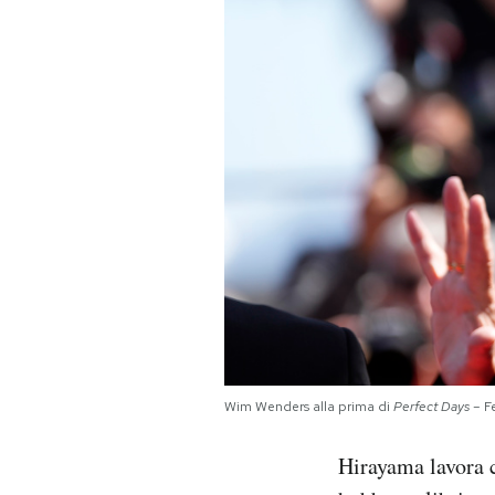
PODCAST
NEWSLETTER
I MIEI PREFERITI
SHOP
CALENDARIO
AREA PERSONALE
Wim Wenders alla prima di
Perfect Days
– Fe
Area Personale
Hirayama lavora c
Newsletter