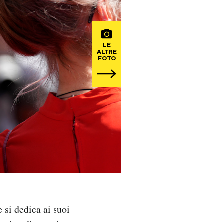
LE
ALTRE
FOTO
 si dedica ai suoi