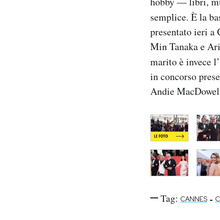
hobby — libri, mu
Notifiche mobile
semplice. È la ba
Regala il Post
presentato ieri a 
Hai bisogno di aiuto?
Min Tanaka e Aris
Esci
marito è invece l
in concorso prese
Andie MacDowell e
Tag:
-
CANNES
C