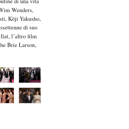
utine di una vita
a Wim Wenders,
isti, Kōji Yakusho,
ssettenne di suo
lat, l’altro film
che Brie Larson,