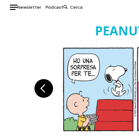
Newsletter
Podcast
Auto
PEANU
HOME
Italia
Moda
Mondo
Libri
Politica
Consumismi
Tecnologia
Storie/Idee
Internet
Ok Boomer!
Scienza
Media
Cultura
Europa
Economia
Altrecose
Sport
Mondiali calcio 2026