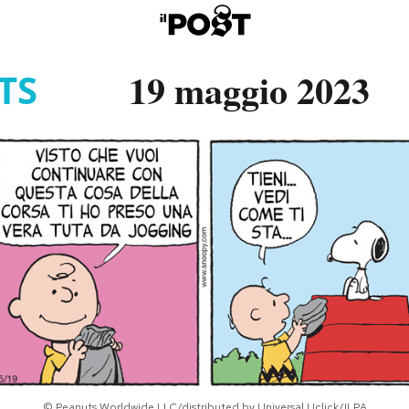
19 maggio 2023
TS
© Peanuts Worldwide LLC/distributed by Universal Uclick/ILPA