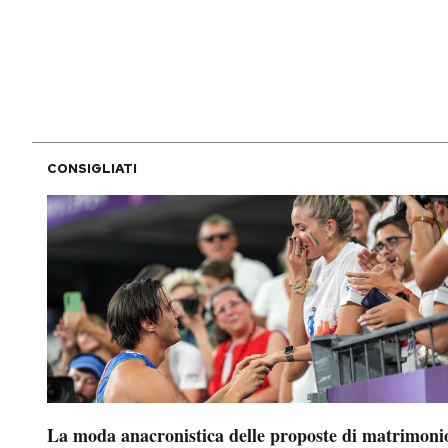
PODCAST
NEWSLETTER
CONSIGLIATI
I MIEI PREFERITI
SHOP
CALENDARIO
AREA PERSONALE
Area Personale
La moda anacronistica delle proposte di matrimoni
Newsletter