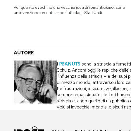
Notifiche mobile
Per quanto evochino una vecchia idea di romanticismo, sono
Regala il Post
un'invenzione recente importata dagli Stati Uniti
Hai bisogno di aiuto?
Esci
AUTORE
PEANUTS
I
sono la striscia a fumett
Schulz. Ancora oggi le repliche delle s
l’influenza della striscia – e dei suo
di mezzo mondo, attraverso i loro carat
Le frustrazioni, insicurezze, illusion
sempre appassionato i lettori bambin
striscia citando quello di un pubblic
«più si invecchia, meno si è sicuri ri