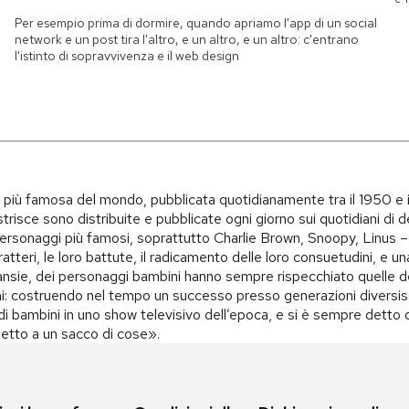
Per esempio prima di dormire, quando apriamo l'app di un social
network e un post tira l'altro, e un altro, e un altro: c'entrano
l'istinto di sopravvivenza e il web design
i più famosa del mondo, pubblicata quotidianamente tra il 1950 e 
trisce sono distribuite e pubblicate ogni giorno sui quotidiani di d
i personaggi più famosi, soprattutto Charlie Brown, Snoopy, Linus – 
teri, le loro battute, il radicamento delle loro consuetudini, e una 
i, ansie, dei personaggi bambini hanno sempre rispecchiato quelle d
i: costruendo nel tempo un successo presso generazioni diversiss
o di bambini in uno show televisivo dell’epoca, e si è sempre det
spetto a un sacco di cose».