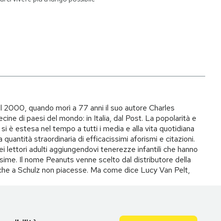
il 2000, quando morì a 77 anni il suo autore Charles
ecine di paesi del mondo: in Italia, dal Post. La popolarità e
si è estesa nel tempo a tutti i media e alla vita quotidiana
quantità straordinaria di efficacissimi aforismi e citazioni.
ei lettori adulti aggiungendovi tenerezze infantili che hanno
ime. Il nome Peanuts venne scelto dal distributore della
to che a Schulz non piacesse. Ma come dice Lucy Van Pelt,