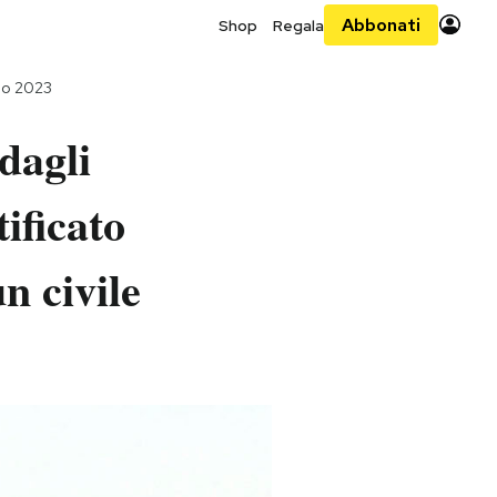
Abbonati
Shop
Regala
io 2023
dagli
ificato
n civile