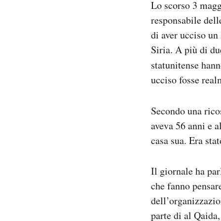
Lo scorso 3 maggi
Notifiche mobile
responsabile dell
Regala il Post
di aver ucciso un
Hai bisogno di aiuto?
Esci
Siria. A più di d
statunitense han
ucciso fosse real
Secondo una rico
aveva 56 anni e a
casa sua. Era sta
Il giornale ha pa
che fanno pensare
dell’organizzazio
parte di al Qaida,