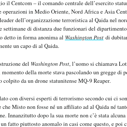
o il Centcom – il comando centrale dell’esercito statu
e operazioni in Medio Oriente, Nord Africa e Asia Cen
 leader dell’organizzazione terroristica al Qaida nel nor
ue settimane di distanza due funzionari del dipartimento
no detto in forma anonima al
Washington Post
di dubita
mente un capo di al Qaida.
struzione del
Washington Post
, l’uomo si chiamava Lot
l momento della morte stava pascolando un gregge di p
to colpito da un drone statunitense MQ-9 Reaper.
rlato con diversi esperti di terrorismo secondo cui ci s
 che Misto non fosse né un affiliato ad al Qaida né ta
ne. Innanzitutto dopo la sua morte non c’è stata alcun
 un fatto piuttosto anomalo in casi come questo, e poi ci