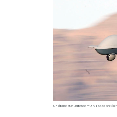
PODCAST
NEWSLETTER
I MIEI PREFERITI
SHOP
CALENDARIO
AREA PERSONALE
Un drone statunitense MQ-9 (Isaac Brekke
Area Personale
Newsletter