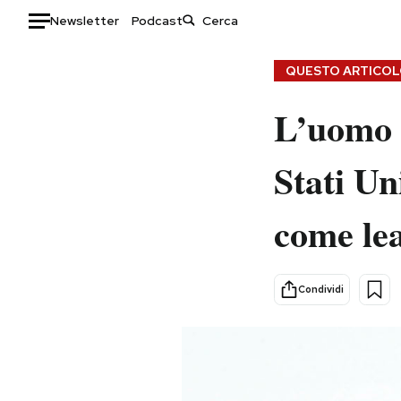
Newsletter
Podcast
Auto
QUESTO ARTICOLO
HOME
L’uomo u
Italia
Moda
Stati Un
Mondo
Libri
Politica
Consumismi
come lea
Tecnologia
Storie/Idee
Internet
Ok Boomer!
Scienza
Media
Condividi
Cultura
Europa
Economia
Altrecose
Sport
Mondiali calcio 2026