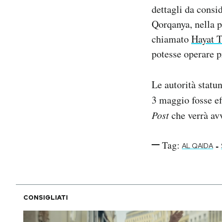
dettagli da consid
Qorqanya, nella p
chiamato
Hayat T
potesse operare p
Le autorità statu
3 maggio fosse e
Post
che verrà avv
Tag:
-
AL QAIDA
CONSIGLIATI