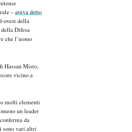
nitense
trale –
aveva detto
d-ovest della
 della Difesa
re che l’uomo
fi Hassan Misto,
ecore vicino a
ono molti elementi
ntomeno un leader
a conferma da
 sono vari altri